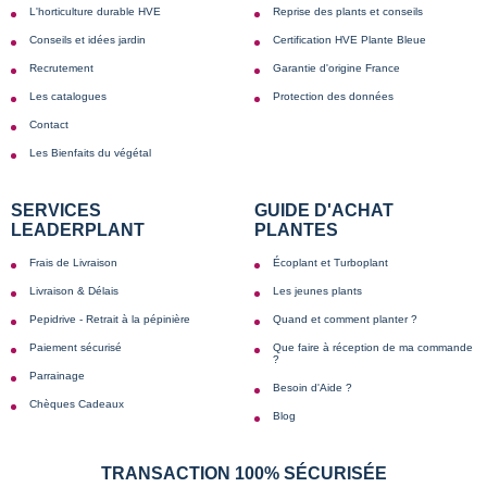
L'horticulture durable HVE
Reprise des plants et conseils
Conseils et idées jardin
Certification HVE Plante Bleue
Recrutement
Garantie d'origine France
Les catalogues
Protection des données
Contact
Les Bienfaits du végétal
SERVICES
GUIDE D'ACHAT
LEADERPLANT
PLANTES
Frais de Livraison
Écoplant et Turboplant
Livraison & Délais
Les jeunes plants
Pepidrive - Retrait à la pépinière
Quand et comment planter ?
Paiement sécurisé
Que faire à réception de ma commande
?
Parrainage
Besoin d'Aide ?
Chèques Cadeaux
Blog
TRANSACTION 100% SÉCURISÉE