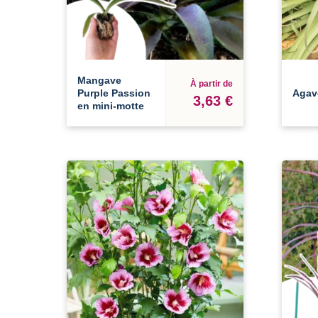
Mangave
À partir de
Purple Passion
Agav
3,63 €
en mini-motte