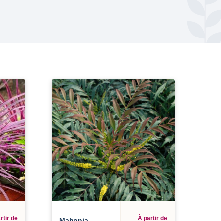
rtir de
À partir de
Mahonia