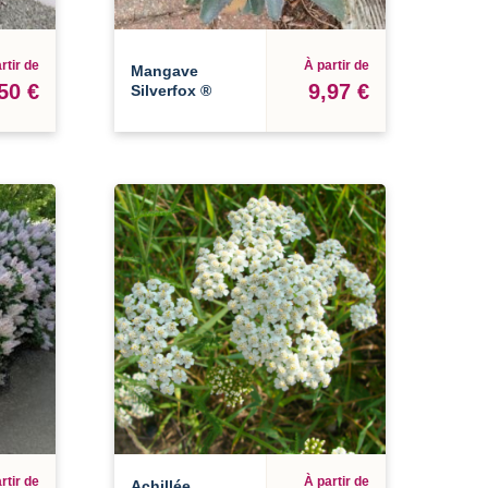
rtir de
À partir de
Mangave
50 €
9,97 €
Silverfox ®
rtir de
À partir de
Achillée