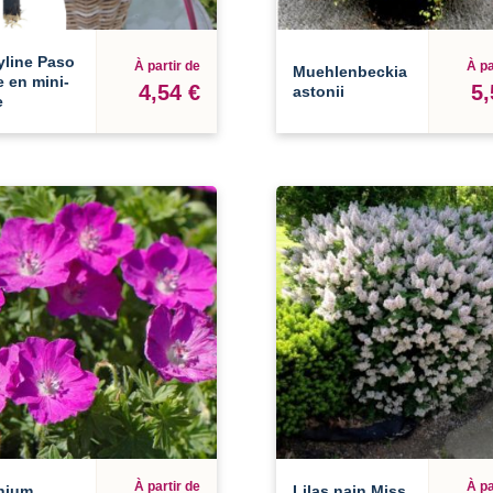
yline Paso
À partir de
À pa
Muehlenbeckia
 en mini-
4,54 €
5,
astonii
e
À partir de
À pa
nium
Lilas nain Miss