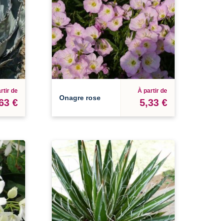
rtir de
À partir de
Onagre rose
63 €
5,33 €