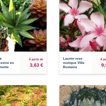
e
Laurier rose
À partir de
À pa
essive en
rustique Villa
3,63 €
9,
-motte
Romaine