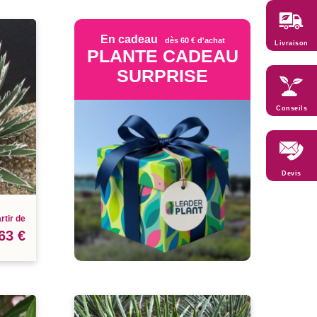
En cadeau
dès 60 € d'achat
Livraison
PLANTE CADEAU
SURPRISE
Conseils
Devis
rtir de
63 €