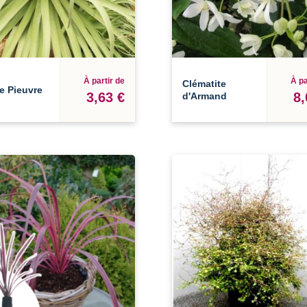
À partir de
À pa
Clématite
e Pieuvre
3,63 €
8,
d'Armand