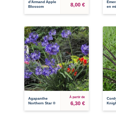
d'Armand Apple
Emera
8,00 €
Blossom
en mi
À partir de
Agapanthe
Cordy
6,30 €
Northern Star ®
Knig