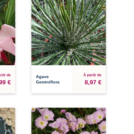
rtir de
À partir de
Agave
99 €
8,97 €
Geminiflora