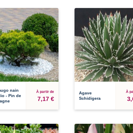
mugo nain
À partir de
À pa
Agave
io - Pin de
7,17 €
3,
Schidigera
agne