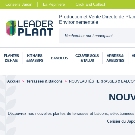
Conseils Jardin
La Pépinière
Click and Collect
Production et Vente Directe de Pla
Environnementale
PLANTES
KIT HAIES
COUVRE-SOLS
ARBRES &
A
BAMBOUS
DE HAIE
& MASSIFS
& TALUS
ARBUSTES
Accueil
Terrasses & Balcons
NOUVEAUTÉS TERRASSES & BALCO
NOUV
Découvrez nos nouvelles plantes de terrasses et balcons, sélectionnées po
Cerisier du Japo