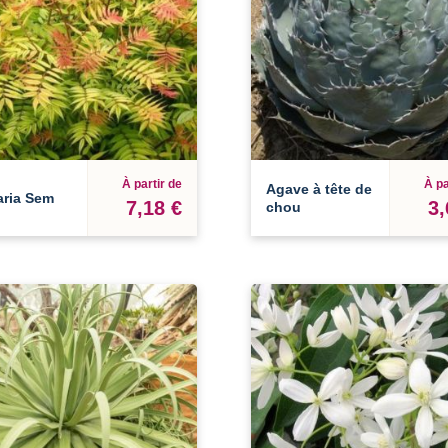
À partir de
À pa
Agave à tête de
aria Sem
7,18 €
3,
chou