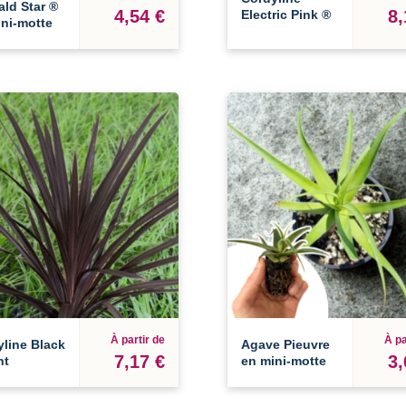
ld Star ®
4,54 €
8,
Electric Pink ®
ni-motte
À partir de
À pa
line Black
Agave Pieuvre
7,17 €
3,
ht
en mini-motte