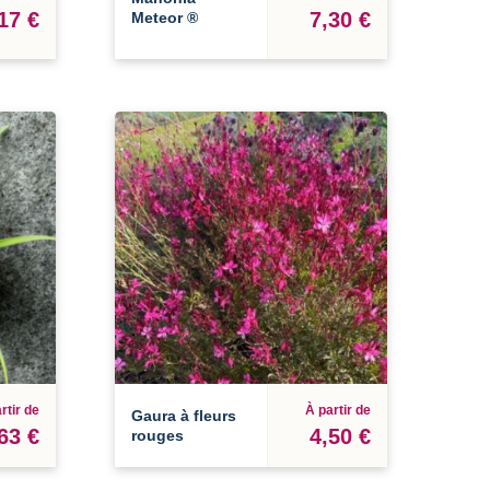
17 €
7,30 €
Meteor ®
rtir de
À partir de
Gaura à fleurs
63 €
4,50 €
rouges