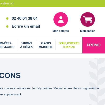
nibles ici
02 40 04 38 04
Écrire un email
Mon compte
Mon panier
MINÉES &
JARDINS
PLANTS
SOINS, POTERIES
PROMO
ES VIVACES
À THÈMES
MINI MOTTE
TERREAU
LCONS
es couleurs tendances, le Calycanthus 'Vénus' et ses fleurs originales, le
en et japonisant.