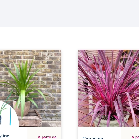
yline
À partir de
À pa
Cordyline