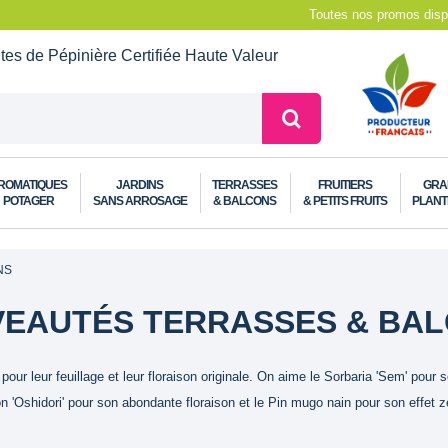
Toutes nos promos dispo
ntes de Pépinière
Certifiée Haute Valeur
ROMATIQUES
JARDINS
TERRASSES
FRUITIERS
GRA
POTAGER
SANS ARROSAGE
& BALCONS
& PETITS FRUITS
PLANT
NS
EAUTÉS TERRASSES & BA
ur leur feuillage et leur floraison originale. On aime le Sorbaria 'Sem' pour s
n 'Oshidori' pour son abondante floraison et le Pin mugo nain pour son effet z