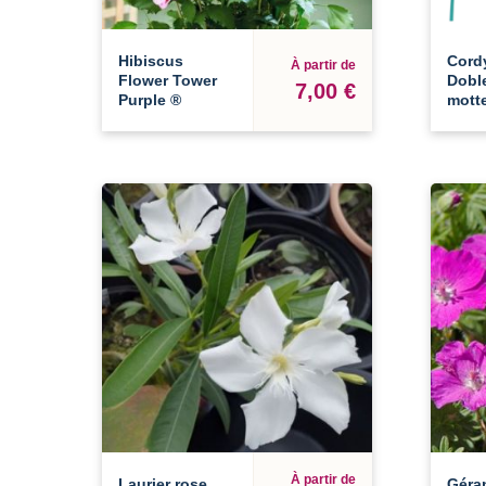
Hibiscus
Cord
À partir de
Flower Tower
Doble
7,00 €
Purple ®
mott
À partir de
Laurier rose
Géra