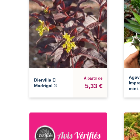
Agav
À partir de
Diervilla El
Impr
5,33 €
Madrigal ®
mini