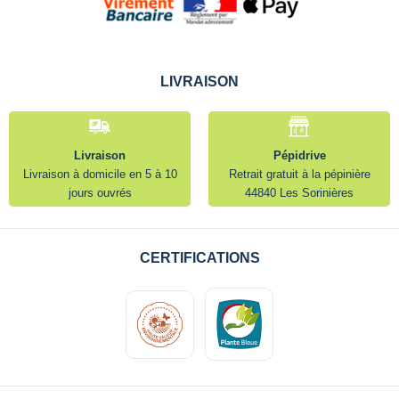
LIVRAISON
Livraison
Pépidrive
Livraison à domicile en 5 à 10
Retrait gratuit à la pépinière
jours ouvrés
44840 Les Sorinières
CERTIFICATIONS