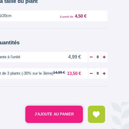
a taille du plant
4,50 €
5/20cm
à partir de
quantités
4,99 €
ante à l'unité
14,99 €
13,50 €
t de 3 plants (-30% sur le 3ème)
J'AJOUTE AU PANIER