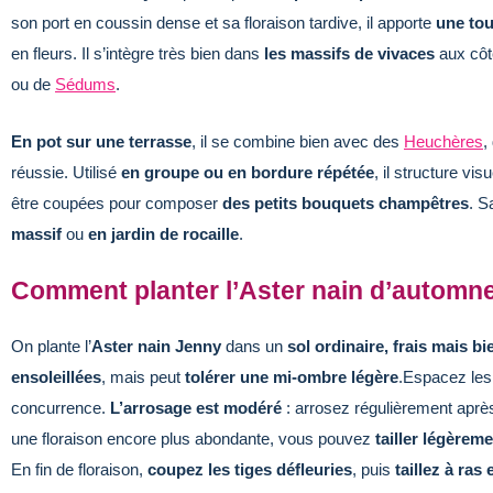
son port en coussin dense et sa floraison tardive, il apporte
une tou
en fleurs. Il s’intègre très bien dans
les massifs de vivaces
aux côt
ou de
Sédums
.
En pot sur une terrasse
, il se combine bien avec des
Heuchères
,
réussie. Utilisé
en groupe ou en bordure répétée
, il structure vi
être coupées pour composer
des petits bouquets champêtres
. S
massif
ou
en jardin de rocaille
.
Comment planter l’Aster nain d’automn
On plante l’
Aster nain Jenny
dans un
sol ordinaire, frais mais bi
ensoleillées
, mais peut
tolérer une mi-ombre légère
.Espacez les
concurrence.
L’arrosage est modéré
: arrosez régulièrement après
une floraison encore plus abondante, vous pouvez
tailler légèreme
En fin de floraison,
coupez les tiges défleuries
, puis
taillez à ras 