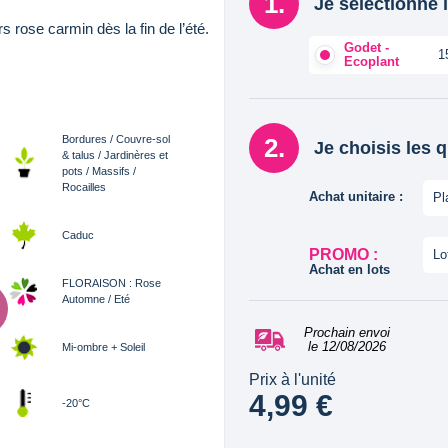
Je sélectionne l
 rose carmin dès la fin de l’été.
Godet -
1
Ecoplant
Bordures / Couvre-sol
Je choisis les 
& talus / Jardinères et
pots / Massifs /
Rocailles
Achat unitaire :
Pl
Caduc
PROMO :
Lo
Achat en lots
FLORAISON : Rose
Automne / Eté
Prochain envoi
le 12/08/2026
Mi-ombre + Soleil
Prix à l'unité
4,99 €
-20°C