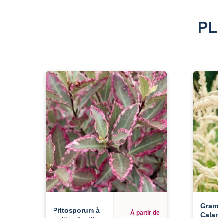
PL
Gram
Pittosporum à
À partir de
Cala