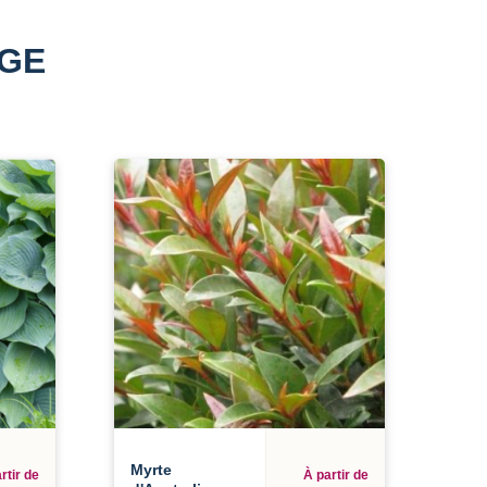
AGE
Myrte
rtir de
À partir de