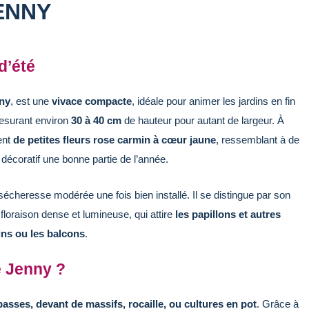
ENNY
d’été
ny
, est une
vivace compacte
, idéale pour animer les jardins en fin
mesurant environ
30 à 40 cm
de hauteur pour autant de largeur. À
ment
de petites fleurs rose carmin à cœur jaune
, ressemblant à de
e décoratif une bonne partie de l’année.
 sécheresse modérée une fois bien installé. Il se distingue par son
a floraison dense et lumineuse, qui attire
les papillons et autres
dins ou les balcons
.
e Jenny ?
basses, devant de massifs, rocaille, ou cultures en pot
. Grâce à