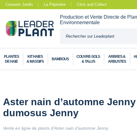
Conseils Jardin
La Pépinière
Click and Collect
Production et Vente Directe de Pla
Environnementale
PLANTES
KIT HAIES
COUVRE-SOLS
ARBRES &
A
BAMBOUS
DE HAIE
& MASSIFS
& TALUS
ARBUSTES
Aster nain d’automne Jenny 
dumosus Jenny
Vente en ligne de plants d'Aster nain d’automne Jenny