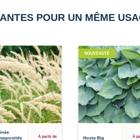
ANTES POUR UN MÊME US
NOUVEAUTÉ
inée
À partir de
À pa
magrostide
Hosta Big