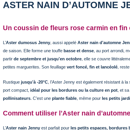
ASTER NAIN D’AUTOMNE J
Un coussin de fleurs rose carmin en fin 
L’
Aster dumosus Jenny
, aussi appelé
Aster nain d’automne Jen
de saison. Elle forme une touffe
basse et dense
, au port arrondi, 
partir
de septembre et jusqu’en octobre
, elle se couvre littérale
petites marguerites. Son feuillage
vert foncé, fin et lancéolé
, rest
Rustique
jusqu’à -20°C
, l’Aster Jenny est également résistant à la
port compact,
idéal pour les bordures ou la culture en pot
, et s
pollinisateurs
. C’est une
plante fiable
, même pour
les petits jar
Comment utiliser l’Aster nain d’automn
L’
Aster nain Jenny
est parfait pour
les petits espaces, bordures 