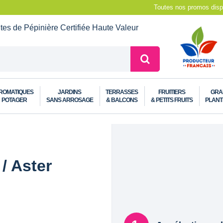
Toutes nos promos dispo
ntes de Pépinière
Certifiée Haute Valeur
ROMATIQUES
JARDINS
TERRASSES
FRUITIERS
GRA
POTAGER
SANS ARROSAGE
& BALCONS
& PETITS FRUITS
PLANT
/ Aster