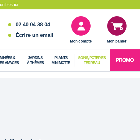
nibles ici
02 40 04 38 04
Écrire un email
Mon compte
Mon panier
MINÉES &
JARDINS
PLANTS
SOINS, POTERIES
PROMO
ES VIVACES
À THÈMES
MINI MOTTE
TERREAU