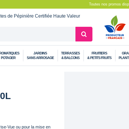
Toutes nos promos dispo
ntes de Pépinière
Certifiée Haute Valeur
ROMATIQUES
JARDINS
TERRASSES
FRUITIERS
GRA
POTAGER
SANS ARROSAGE
& BALCONS
& PETITS FRUITS
PLANT
50L
rise-Vue ou pour la mise en