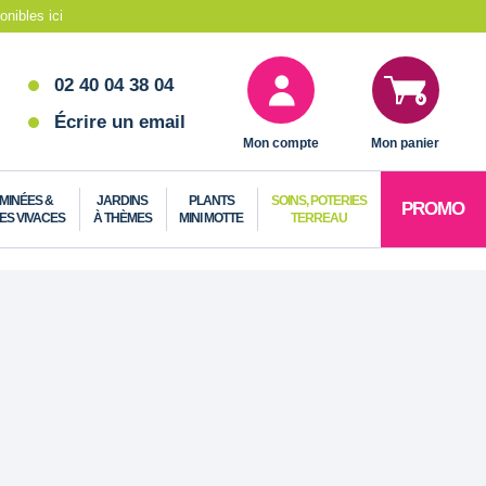
nibles ici
02 40 04 38 04
Écrire un email
Mon compte
Mon panier
MINÉES &
JARDINS
PLANTS
SOINS, POTERIES
PROMO
ES VIVACES
À THÈMES
MINI MOTTE
TERREAU