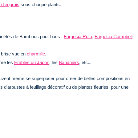
d'engrais
sous chaque plants.
ariétés de Bambous pour bacs :
Fargesia Rufa
,
Fargesia Campbell
,
n brise vue en
charmille
.
mme les
Erables du Japon
, les
Bananiers
, etc...
uvent même se superposer pour créer de belles compositions en
d'arbustes à feuillage décoratif ou de plantes fleuries, pour une