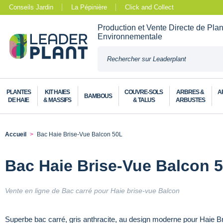
Conseils Jardin
La Pépinière
Click and Collect
Production et Vente Directe de Pla
Environnementale
PLANTES
KIT HAIES
COUVRE-SOLS
ARBRES &
A
BAMBOUS
DE HAIE
& MASSIFS
& TALUS
ARBUSTES
Accueil
Bac Haie Brise-Vue Balcon 50L
Bac Haie Brise-Vue Balcon 
Vente en ligne de Bac carré pour Haie brise-vue Balcon
Superbe bac carré, gris anthracite, au design moderne pour Haie B