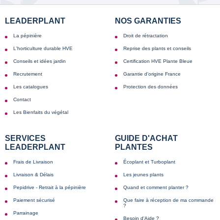
LEADERPLANT
NOS GARANTIES
La pépinière
Droit de rétractation
L'horticulture durable HVE
Reprise des plants et conseils
Conseils et idées jardin
Certification HVE Plante Bleue
Recrutement
Garantie d'origine France
Les catalogues
Protection des données
Contact
Les Bienfaits du végétal
SERVICES
GUIDE D'ACHAT
LEADERPLANT
PLANTES
Frais de Livraison
Écoplant et Turboplant
Livraison & Délais
Les jeunes plants
Pepidrive - Retrait à la pépinière
Quand et comment planter ?
Paiement sécurisé
Que faire à réception de ma commande
?
Parrainage
Besoin d'Aide ?