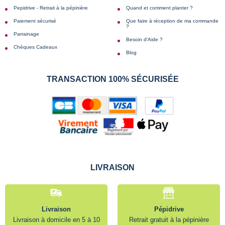
Pepidrive - Retrait à la pépinière
Quand et comment planter ?
Paiement sécurisé
Que faire à réception de ma commande
?
Parrainage
Besoin d'Aide ?
Chèques Cadeaux
Blog
TRANSACTION 100% SÉCURISÉE
LIVRAISON
Livraison
Pépidrive
Livraison à domicile en 5 à 10
Retrait gratuit à la pépinière