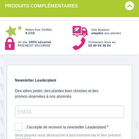
PRODUITS COMPLÉMENTAIRES
Notes Avis Vérifiés
Une livraison
9.1/10
adaptée
aux plantes
Un site
100% sécurisé
Contactez nous au
PAIEMENT SECURISE
02 40 04 38 04
Newsletter Leaderplant
Des idées jardin, des plantes bien choisies et des
promos réservées à nos abonnés.
J’accepte de recevoir la newsletter Leaderplant.
Vous pouvez vous désinscrire à tout moment via le lien présent