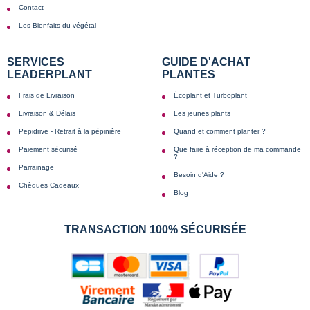
Contact
Les Bienfaits du végétal
SERVICES
GUIDE D'ACHAT
LEADERPLANT
PLANTES
Frais de Livraison
Écoplant et Turboplant
Livraison & Délais
Les jeunes plants
Pepidrive - Retrait à la pépinière
Quand et comment planter ?
Paiement sécurisé
Que faire à réception de ma commande
?
Parrainage
Besoin d'Aide ?
Chèques Cadeaux
Blog
TRANSACTION 100% SÉCURISÉE