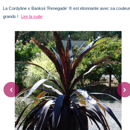
La Cordyline x Banksii 'Renegade' ® est étonnante avec sa couleur e
grands !
Lire la suite