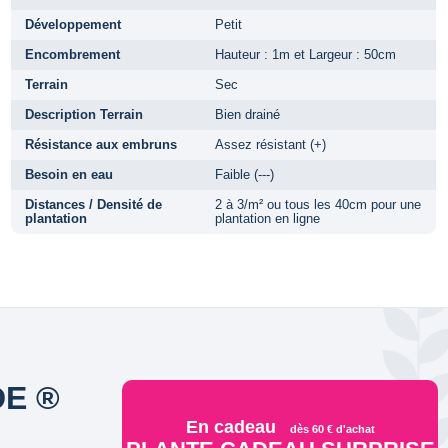
Développement
Petit
Encombrement
Hauteur : 1m et Largeur : 50cm
Terrain
Sec
Description Terrain
Bien drainé
Résistance aux embruns
Assez résistant (+)
Besoin en eau
Faible (---)
Distances / Densité de
2 à 3/m² ou tous les 40cm pour une
plantation
plantation en ligne
DE ®
En cadeau
dès 60 € d'achat