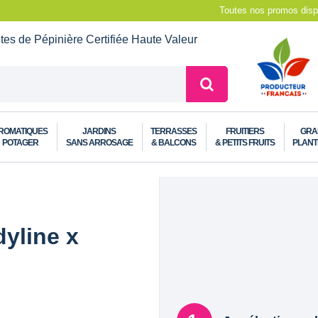
Toutes nos promos dispo
ntes de Pépinière
Certifiée Haute Valeur
ROMATIQUES
JARDINS
TERRASSES
FRUITIERS
GRA
POTAGER
SANS ARROSAGE
& BALCONS
& PETITS FRUITS
PLANT
yline x