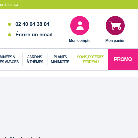
nibles ici
02 40 04 38 04
Écrire un email
Mon compte
Mon panier
MINÉES &
JARDINS
PLANTS
SOINS, POTERIES
PROMO
ES VIVACES
À THÈMES
MINI MOTTE
TERREAU