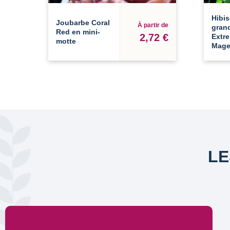
Hibis
Joubarbe Coral
À partir de
grand
Red en mini-
2,72 €
Extr
motte
Mage
LE