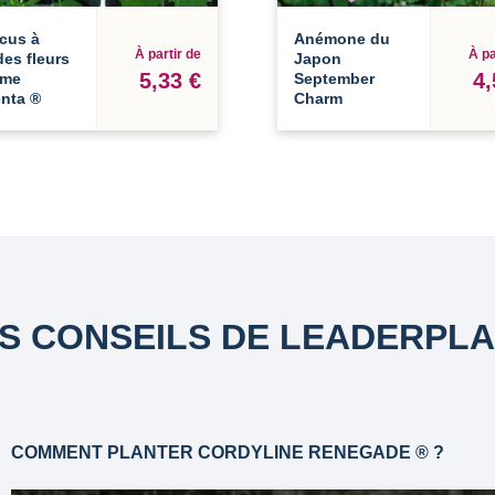
cus à
Anémone du
À partir de
À pa
es fleurs
Japon
5,33 €
4,
eme
September
nta ®
Charm
S CONSEILS DE LEADERPL
COMMENT PLANTER CORDYLINE RENEGADE ® ?