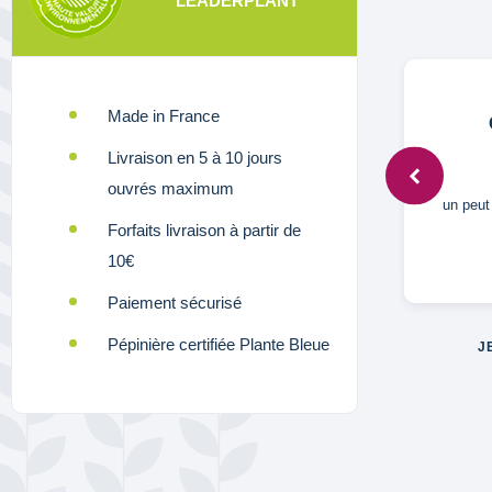
LEADERPLANT
Made in France
S,
12 déc. 2024
Livraison en 5 à 10 jours
ouvrés maximum
beau plant
un peut
Forfaits livraison à partir de
10€
Paiement sécurisé
Pépinière certifiée Plante Bleue
J