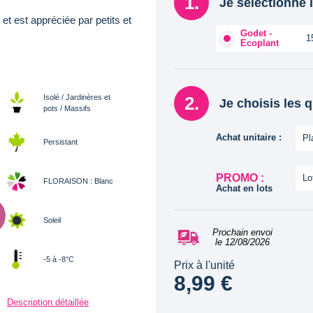
Je sélectionne l
t est appréciée par petits et
Godet -
1
Ecoplant
Isolé / Jardinères et
Je choisis les 
pots / Massifs
Achat unitaire :
Pl
Persistant
PROMO :
Lo
FLORAISON : Blanc
Achat en lots
Soleil
Prochain envoi
le 12/08/2026
-5 à -8°C
Prix à l'unité
8,99 €
Description détaillée