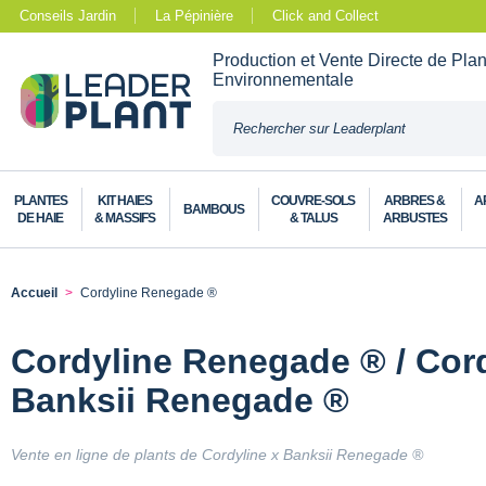
Conseils Jardin
La Pépinière
Click and Collect
Production et Vente Directe de Pla
Environnementale
PLANTES
KIT HAIES
COUVRE-SOLS
ARBRES &
A
BAMBOUS
DE HAIE
& MASSIFS
& TALUS
ARBUSTES
Accueil
Cordyline Renegade ®
Cordyline Renegade ® / Cord
Banksii Renegade ®
Vente en ligne de plants de Cordyline x Banksii Renegade ®