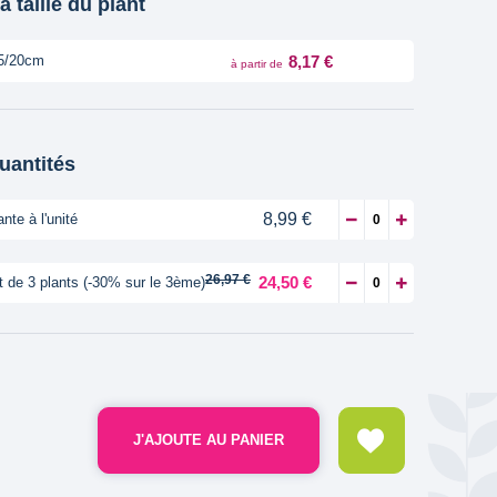
a taille du plant
8,17 €
5/20cm
à partir de
quantités
8,99 €
ante à l'unité
26,97 €
24,50 €
t de 3 plants (-30% sur le 3ème)
J'AJOUTE AU PANIER