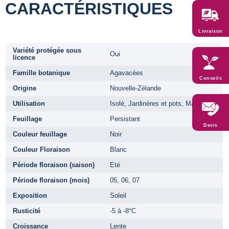
CARACTÉRISTIQUES
Livraison
Variété protégée sous
Oui
licence
Famille botanique
Agavacées
Conseils
Origine
Nouvelle-Zélande
Utilisation
Isolé, Jardinères et pots, Massifs
Feuillage
Persistant
Devis
Couleur feuillage
Noir
Couleur Floraison
Blanc
Période floraison (saison)
Eté
Période floraison (mois)
05, 06, 07
Exposition
Soleil
Rusticité
-5 à -8°C
Croissance
Lente