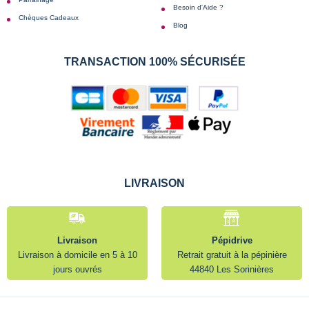
Besoin d'Aide ?
Chèques Cadeaux
Blog
TRANSACTION 100% SÉCURISÉE
LIVRAISON
Livraison
Pépidrive
Livraison à domicile en 5 à 10
Retrait gratuit à la pépinière
jours ouvrés
44840 Les Sorinières