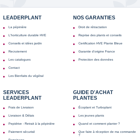
LEADERPLANT
NOS GARANTIES
La pépinière
Droit de rétractation
L'horticulture durable HVE
Reprise des plants et conseils
Conseils et idées jardin
Certification HVE Plante Bleue
Recrutement
Garantie d'origine France
Les catalogues
Protection des données
Contact
Les Bienfaits du végétal
SERVICES
GUIDE D'ACHAT
LEADERPLANT
PLANTES
Frais de Livraison
Écoplant et Turboplant
Livraison & Délais
Les jeunes plants
Pepidrive - Retrait à la pépinière
Quand et comment planter ?
Paiement sécurisé
Que faire à réception de ma commande
?
Parrainage