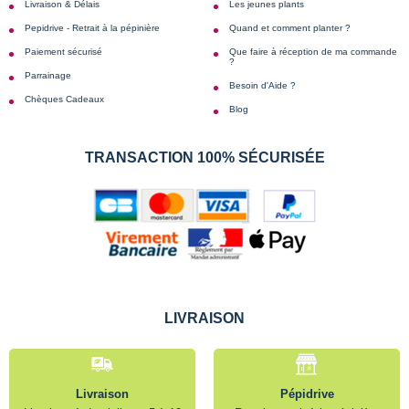
Livraison & Délais
Les jeunes plants
Pepidrive - Retrait à la pépinière
Quand et comment planter ?
Paiement sécurisé
Que faire à réception de ma commande
?
Parrainage
Besoin d'Aide ?
Chèques Cadeaux
Blog
TRANSACTION 100% SÉCURISÉE
LIVRAISON
Livraison
Pépidrive