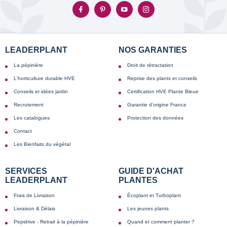
LEADERPLANT
NOS GARANTIES
La pépinière
Droit de rétractation
L'horticulture durable HVE
Reprise des plants et conseils
Conseils et idées jardin
Certification HVE Plante Bleue
Recrutement
Garantie d'origine France
Les catalogues
Protection des données
Contact
Les Bienfaits du végétal
SERVICES
GUIDE D'ACHAT
LEADERPLANT
PLANTES
Frais de Livraison
Écoplant et Turboplant
Livraison & Délais
Les jeunes plants
Pepidrive - Retrait à la pépinière
Quand et comment planter ?