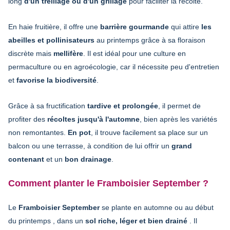
long
d'un treillage ou d'un grillage
pour faciliter la récolte.
En haie fruitière, il offre une
barrière gourmande
qui attire
les
abeilles et pollinisateurs
au printemps grâce à sa floraison
discrète mais
mellifère
. Il est idéal pour une culture en
permaculture ou en agroécologie, car il nécessite peu d'entretien
et
favorise la biodiversité
.
Grâce à sa fructification
tardive et prolongée
, il permet de
profiter des
récoltes jusqu'à l'automne
, bien après les variétés
non remontantes.
En pot
, il trouve facilement sa place sur un
balcon ou une terrasse, à condition de lui offrir un
grand
contenant
et un
bon drainage
.
Comment planter le Framboisier September ?
Le
Framboisier September
se plante en automne ou au début
du printemps , dans un
sol riche, léger et bien drainé
. Il