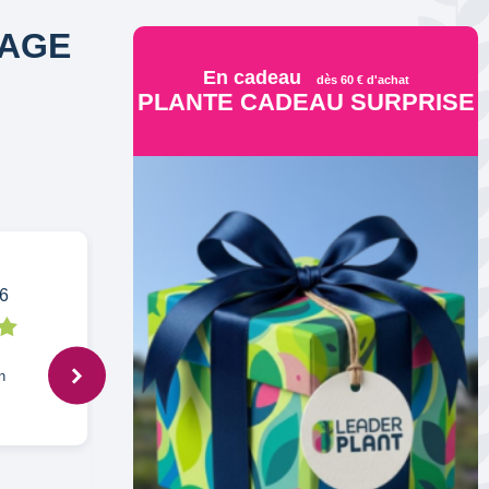
LAGE
En cadeau
dès 60 € d'achat
PLANTE CADEAU SURPRISE
6
Louise,
22 févr. 2026
n
La plante est arrivée en bon état.
Rempotée immédiatement, ses racines
sont saines. J'attends juste qu'elle fasse
ses feuilles.