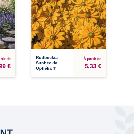
Rudbeckia
rtir de
À partir de
Sunbeckia
99 €
5,33 €
Ophélia ®
ANT