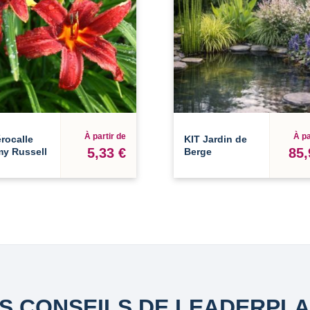
À partir de
À pa
rocalle
KIT Jardin de
5,33 €
85,
y Russell
Berge
S CONSEILS DE LEADERPL