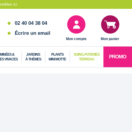
nibles ici
02 40 04 38 04
Écrire un email
Mon compte
Mon panier
MINÉES &
JARDINS
PLANTS
SOINS, POTERIES
PROMO
ES VIVACES
À THÈMES
MINI MOTTE
TERREAU