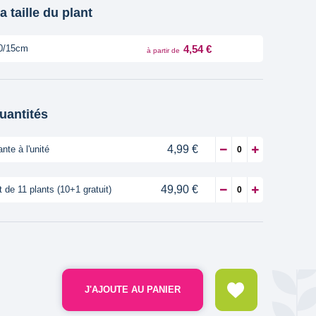
a taille du plant
4,54 €
0/15cm
à partir de
quantités
4,99 €
ante à l'unité
49,90 €
t de 11 plants (10+1 gratuit)
J'AJOUTE AU PANIER