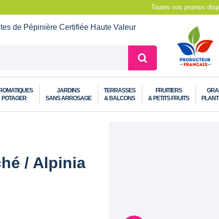
Toutes nos promos dispo
ntes de Pépinière
Certifiée Haute Valeur
ROMATIQUES
JARDINS
TERRASSES
FRUITIERS
GRA
POTAGER
SANS ARROSAGE
& BALCONS
& PETITS FRUITS
PLANT
hé / Alpinia