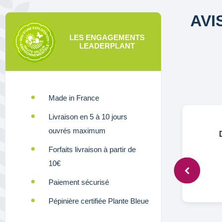
AVI
LES ENGAGEMENTS
LEADERPLANT
Made in France
Livraison en 5 à 10 jours
ouvrés maximum
Marc,
3 déc. 2025
Forfaits livraison à partir de
10€
Bien
Paiement sécurisé
nes
asse
Pépinière certifiée Plante Bleue