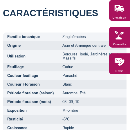
CARACTÉRISTIQUES
Livraison
Famille botanique
Zingibéracées
Conseils
Origine
Asie et Amérique centrale
Bordures, Isolé, Jardinères et pots,
Utilisation
Massifs
Feuillage
Caduc
Devis
Couleur feuillage
Panaché
Couleur Floraison
Blanc
Période floraison (saison)
Automne, Eté
Période floraison (mois)
08, 09, 10
Exposition
Mi-ombre
Rusticité
-5°C
Croissance
Rapide