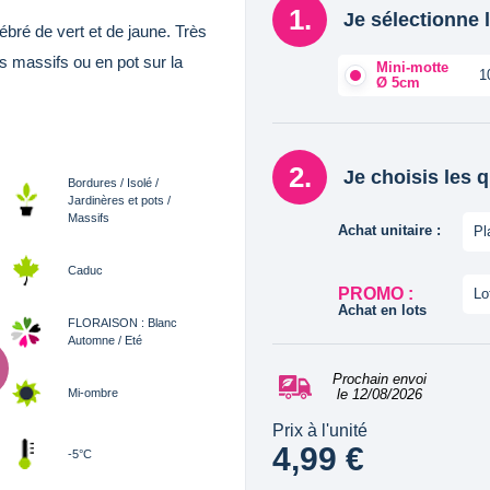
Je sélectionne l
ébré de vert et de jaune. Très
s massifs ou en pot sur la
Mini-motte
1
Ø 5cm
Je choisis les 
Bordures / Isolé /
Jardinères et pots /
Massifs
Achat unitaire :
Pl
Caduc
PROMO :
Lo
Achat en lots
FLORAISON : Blanc
Automne / Eté
Prochain envoi
Mi-ombre
le 12/08/2026
Prix à l'unité
4,99 €
-5°C