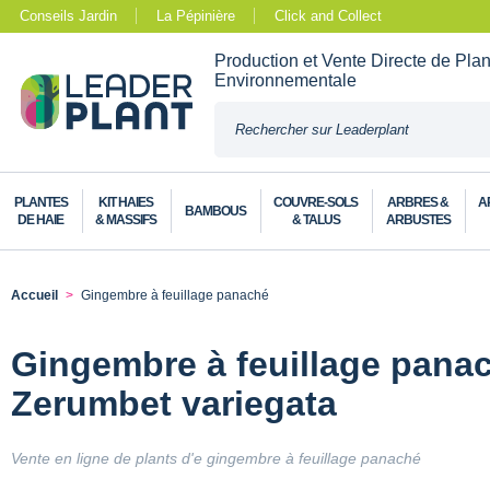
Conseils Jardin
La Pépinière
Click and Collect
Production et Vente Directe de Pla
Environnementale
PLANTES
KIT HAIES
COUVRE-SOLS
ARBRES &
A
BAMBOUS
DE HAIE
& MASSIFS
& TALUS
ARBUSTES
Accueil
Gingembre à feuillage panaché
Gingembre à feuillage panac
Zerumbet variegata
Vente en ligne de plants d'e gingembre à feuillage panaché