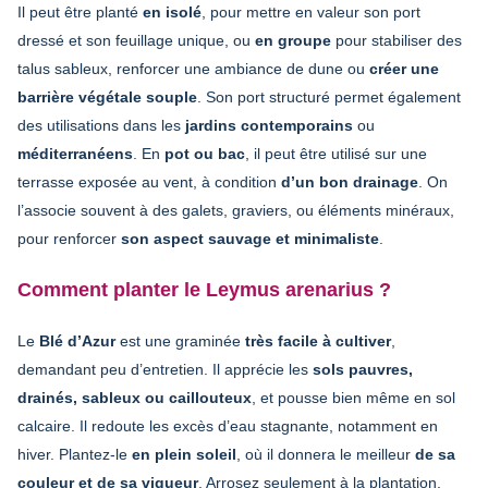
Il peut être planté
en isolé
, pour mettre en valeur son port
dressé et son feuillage unique, ou
en groupe
pour stabiliser des
talus sableux, renforcer une ambiance de dune ou
créer une
barrière végétale souple
. Son port structuré permet également
des utilisations dans les
jardins contemporains
ou
méditerranéens
. En
pot ou bac
, il peut être utilisé sur une
terrasse exposée au vent, à condition
d’un bon drainage
. On
l’associe souvent à des galets, graviers, ou éléments minéraux,
pour renforcer
son aspect sauvage et minimaliste
.
Comment planter le Leymus arenarius ?
Le
Blé d’Azur
est une graminée
très facile à cultiver
,
demandant peu d’entretien. Il apprécie les
sols pauvres,
drainés, sableux ou caillouteux
, et pousse bien même en sol
calcaire. Il redoute les excès d’eau stagnante, notamment en
hiver. Plantez-le
en plein soleil
, où il donnera le meilleur
de sa
couleur et de sa vigueur
. Arrosez seulement à la plantation,