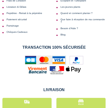
Frais de Livraison
Écoplant et Turboplant
Livraison & Délais
Les jeunes plants
Pepidrive - Retrait à la pépinière
Quand et comment planter ?
Paiement sécurisé
Que faire à réception de ma commande
?
Parrainage
Besoin d'Aide ?
Chèques Cadeaux
Blog
TRANSACTION 100% SÉCURISÉE
LIVRAISON