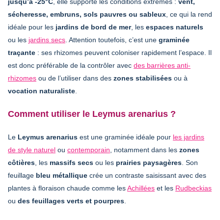
jusqu’à -25°C
, elle supporte les conditions extrêmes :
vent,
sécheresse, embruns, sols pauvres ou sableux
, ce qui la rend
idéale pour les
jardins de bord de mer
, les
espaces naturels
ou les
jardins secs
. Attention toutefois, c’est une
graminée
traçante
: ses rhizomes peuvent coloniser rapidement l’espace. Il
est donc préférable de la contrôler avec
des barrières anti-
rhizomes
ou de l’utiliser dans des
zones stabilisées
ou à
vocation naturaliste
.
Comment utiliser le Leymus arenarius ?
Le
Leymus arenarius
est une graminée idéale pour
les jardins
de style naturel
ou
contemporain
, notamment dans les
zones
côtières
, les
massifs secs
ou les
prairies paysagères
. Son
feuillage
bleu métallique
crée un contraste saisissant avec des
plantes à floraison chaude comme les
Achillées
et les
Rudbeckias
ou
des feuillages verts et pourpres
.