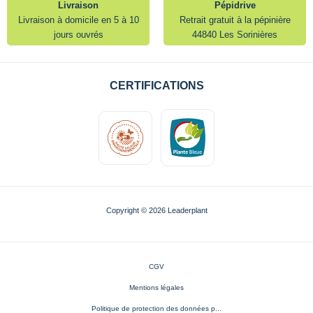
Livraison
Pépidrive
Livraison à domicile en 5 à 10
Retrait gratuit à la pépinière
jours ouvrés
44840 Les Sorinières
CERTIFICATIONS
Copyright © 2026 Leaderplant
CGV
Mentions légales
Politique de protection des données p...