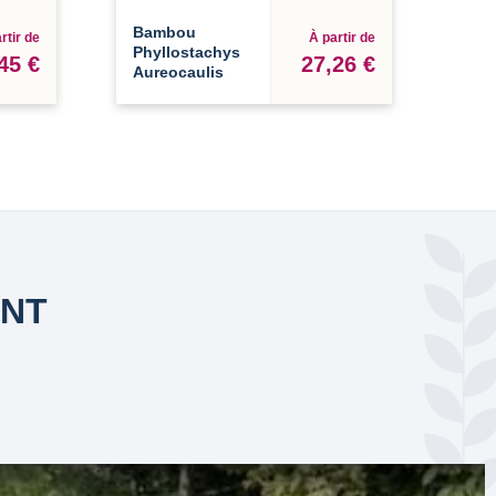
Bambou
rtir de
À partir de
Phyllostachys
45 €
27,26 €
Aureocaulis
ANT