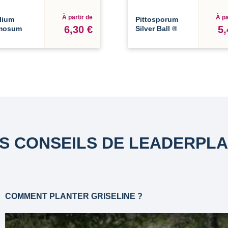
À partir de
À pa
lium
Pittosporum
6,30 €
5,
mosum
Silver Ball ®
S CONSEILS DE LEADERPL
COMMENT PLANTER GRISELINE ?