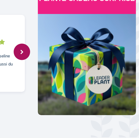
J,
7 déc. 2024
seline
Super
aussi du