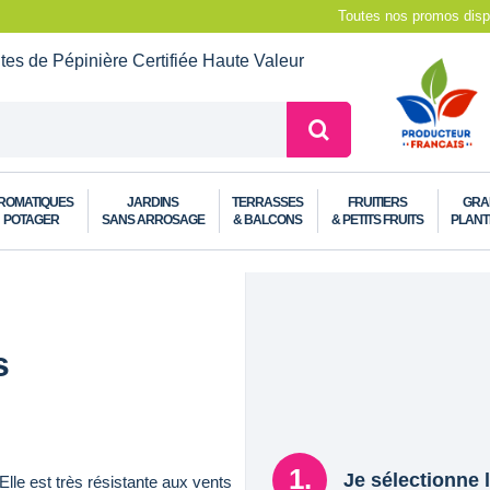
Toutes nos promos dispo
ntes de Pépinière
Certifiée Haute Valeur
ROMATIQUES
JARDINS
TERRASSES
FRUITIERS
GRA
POTAGER
SANS ARROSAGE
& BALCONS
& PETITS FRUITS
PLANT
s
Je sélectionne l
Elle est très résistante aux vents