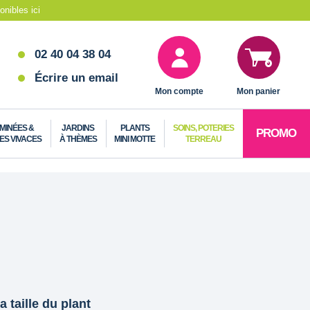
nibles ici
02 40 04 38 04
Écrire un email
Mon compte
Mon panier
MINÉES &
JARDINS
PLANTS
SOINS, POTERIES
PROMO
ES VIVACES
À THÈMES
MINI MOTTE
TERREAU
a taille du plant