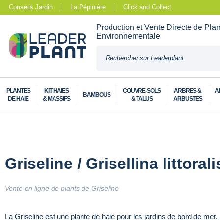
Conseils Jardin
La Pépinière
Click and Collect
Production et Vente Directe de Pla
Environnementale
PLANTES
KIT HAIES
COUVRE-SOLS
ARBRES &
A
BAMBOUS
DE HAIE
& MASSIFS
& TALUS
ARBUSTES
Griseline / Grisellina littorali
Vente en ligne de plants de Griseline
La Griseline est une plante de haie pour les jardins de bord de mer. 