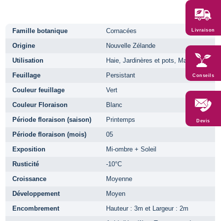
Famille botanique
Cornacées
Livraison
Origine
Nouvelle Zélande
Utilisation
Haie, Jardinères et pots, Massifs
Feuillage
Persistant
Conseils
Couleur feuillage
Vert
Couleur Floraison
Blanc
Période floraison (saison)
Printemps
Devis
Période floraison (mois)
05
Exposition
Mi-ombre + Soleil
Rusticité
-10°C
Croissance
Moyenne
Développement
Moyen
Encombrement
Hauteur : 3m et Largeur : 2m