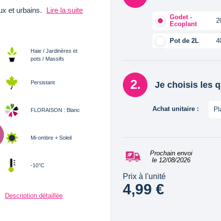
ux et urbains.
Lire la suite
Godet -
2
Ecoplant
Pot de 2L
4
Haie / Jardinères et
pots / Massifs
Persistant
Je choisis les 
Achat unitaire :
Pl
FLORAISON : Blanc
Mi-ombre + Soleil
Prochain envoi
le 12/08/2026
-10°C
Prix à l'unité
4,99 €
Description détaillée