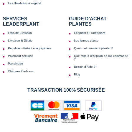
Les Bienfaits du végétal
SERVICES
GUIDE D'ACHAT
LEADERPLANT
PLANTES
Frais de Livraison
Écoplant et Turboplant
Livraison & Délais
Les jeunes plants
Pepidrive - Retrait à la pépinière
Quand et comment planter ?
Paiement sécurisé
Que faire à réception de ma commande
?
Parrainage
Besoin d'Aide ?
Chèques Cadeaux
Blog
TRANSACTION 100% SÉCURISÉE