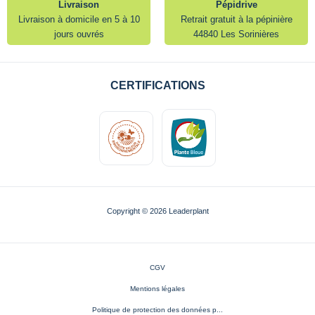
Livraison
Pépidrive
Livraison à domicile en 5 à 10
Retrait gratuit à la pépinière
jours ouvrés
44840 Les Sorinières
CERTIFICATIONS
Copyright © 2026 Leaderplant
CGV
Mentions légales
Politique de protection des données p...