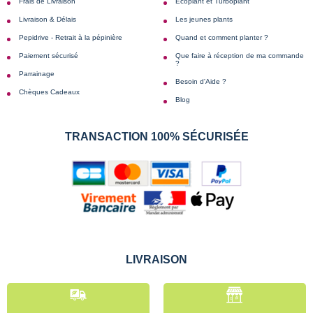
Frais de Livraison
Écoplant et Turboplant
Livraison & Délais
Les jeunes plants
Pepidrive - Retrait à la pépinière
Quand et comment planter ?
Paiement sécurisé
Que faire à réception de ma commande
?
Parrainage
Besoin d'Aide ?
Chèques Cadeaux
Blog
TRANSACTION 100% SÉCURISÉE
LIVRAISON