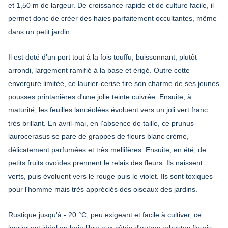
et 1,50 m de largeur. De croissance rapide et de culture facile, il
permet donc de créer des haies parfaitement occultantes, même
dans un petit jardin.
Il est doté d'un port tout à la fois touffu, buissonnant, plutôt
arrondi, largement ramifié à la base et érigé. Outre cette
envergure limitée, ce laurier-cerise tire son charme de ses jeunes
pousses printanières d'une jolie teinte cuivrée. Ensuite, à
maturité, les feuilles lancéolées évoluent vers un joli vert franc
très brillant. En avril-mai, en l'absence de taille, ce prunus
laurocerasus se pare de grappes de fleurs blanc crème,
délicatement parfumées et très mellifères. Ensuite, en été, de
petits fruits ovoïdes prennent le relais des fleurs. Ils naissent
verts, puis évoluent vers le rouge puis le violet. Ils sont toxiques
pour l'homme mais très appréciés des oiseaux des jardins.
Rustique jusqu'à - 20 °C, peu exigeant et facile à cultiver, ce
laurier est idéal en haie libre aux côtés d'autres arbustes fleuris.