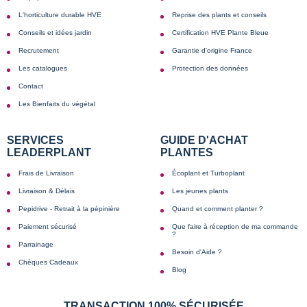
L'horticulture durable HVE
Reprise des plants et conseils
Conseils et idées jardin
Certification HVE Plante Bleue
Recrutement
Garantie d'origine France
Les catalogues
Protection des données
Contact
Les Bienfaits du végétal
SERVICES
GUIDE D'ACHAT
LEADERPLANT
PLANTES
Frais de Livraison
Écoplant et Turboplant
Livraison & Délais
Les jeunes plants
Pepidrive - Retrait à la pépinière
Quand et comment planter ?
Paiement sécurisé
Que faire à réception de ma commande
?
Parrainage
Besoin d'Aide ?
Chèques Cadeaux
Blog
TRANSACTION 100% SÉCURISÉE