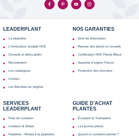
LEADERPLANT
NOS GARANTIES
La pépinière
Droit de rétractation
L'horticulture durable HVE
Reprise des plants et conseils
Conseils et idées jardin
Certification HVE Plante Bleue
Recrutement
Garantie d'origine France
Les catalogues
Protection des données
Contact
Les Bienfaits du végétal
SERVICES
GUIDE D'ACHAT
LEADERPLANT
PLANTES
Frais de Livraison
Écoplant et Turboplant
Livraison & Délais
Les jeunes plants
Pepidrive - Retrait à la pépinière
Quand et comment planter ?