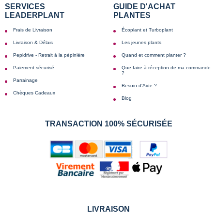
SERVICES
GUIDE D'ACHAT
LEADERPLANT
PLANTES
Frais de Livraison
Écoplant et Turboplant
Livraison & Délais
Les jeunes plants
Pepidrive - Retrait à la pépinière
Quand et comment planter ?
Paiement sécurisé
Que faire à réception de ma commande
?
Parrainage
Besoin d'Aide ?
Chèques Cadeaux
Blog
TRANSACTION 100% SÉCURISÉE
LIVRAISON