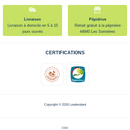
Livraison
Pépidrive
Livraison à domicile en 5 à 10
Retrait gratuit à la pépinière
jours ouvrés
44840 Les Sorinières
CERTIFICATIONS
Copyright © 2026 Leaderplant
CGV