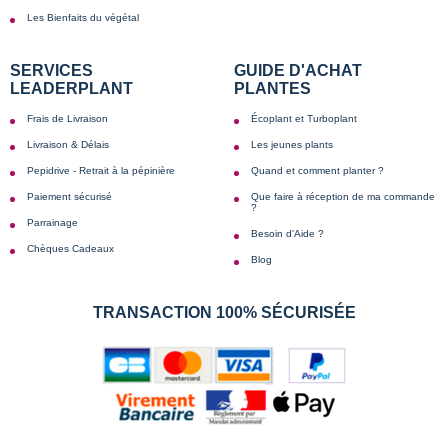
Les Bienfaits du végétal
SERVICES
GUIDE D'ACHAT
LEADERPLANT
PLANTES
Frais de Livraison
Écoplant et Turboplant
Livraison & Délais
Les jeunes plants
Pepidrive - Retrait à la pépinière
Quand et comment planter ?
Paiement sécurisé
Que faire à réception de ma commande
?
Parrainage
Besoin d'Aide ?
Chèques Cadeaux
Blog
TRANSACTION 100% SÉCURISÉE