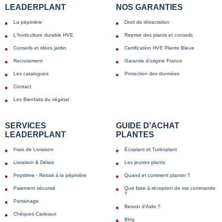
LEADERPLANT
NOS GARANTIES
La pépinière
Droit de rétractation
L'horticulture durable HVE
Reprise des plants et conseils
Conseils et idées jardin
Certification HVE Plante Bleue
Recrutement
Garantie d'origine France
Les catalogues
Protection des données
Contact
Les Bienfaits du végétal
SERVICES
GUIDE D'ACHAT
LEADERPLANT
PLANTES
Frais de Livraison
Écoplant et Turboplant
Livraison & Délais
Les jeunes plants
Pepidrive - Retrait à la pépinière
Quand et comment planter ?
Paiement sécurisé
Que faire à réception de ma commande
?
Parrainage
Besoin d'Aide ?
Chèques Cadeaux
Blog