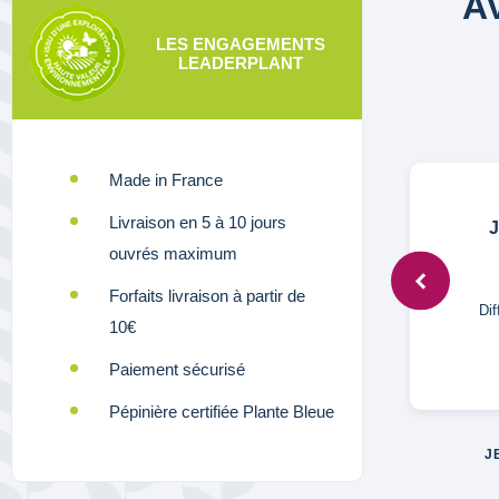
A
LES ENGAGEMENTS
LEADERPLANT
Made in France
Livraison en 5 à 10 jours
Anonymous,
8 avr. 2022
J
ouvrés maximum
Forfaits livraison à partir de
même pas vu tellement minuscule
Dif
10€
Paiement sécurisé
Pépinière certifiée Plante Bleue
J