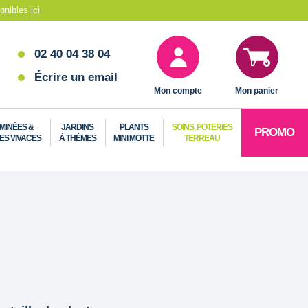
nibles ici
02 40 04 38 04
Écrire un email
Mon compte
Mon panier
MINÉES &
JARDINS
PLANTS
SOINS, POTERIES
PROMO
ES VIVACES
À THÈMES
MINI MOTTE
TERREAU