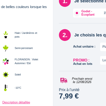
Je sélectionne l
 de belles couleurs lorsque les
Godet -
1
Ecoplant
Haie / Jardinères et
Je choisis les 
pots
Achat unitaire :
Pl
Semi-persistant
FLORAISON : Violet
PROMO :
Lo
Automne / Eté
Achat en lots
Soleil
Prochain envoi
le 12/08/2026
-10°C
Prix à l'unité
7,99 €
Description détaillée