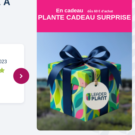
 À
En cadeau
dès 60 € d'achat
PLANTE CADEAU SURPRISE
2023
Anonymous,
8 avr. 2022
même pas vu tellement minuscule