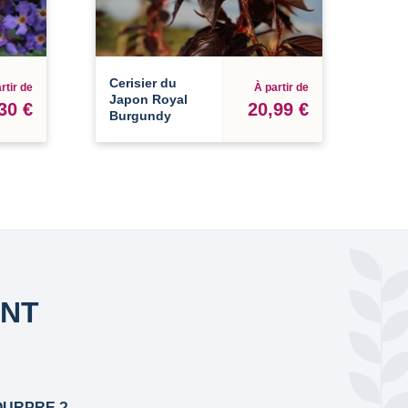
Cerisier du
rtir de
À partir de
Japon Royal
30 €
20,99 €
Burgundy
ANT
OURPRE ?