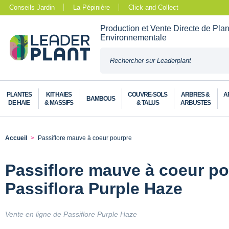
Conseils Jardin
La Pépinière
Click and Collect
Production et Vente Directe de Pla
Environnementale
PLANTES
KIT HAIES
COUVRE-SOLS
ARBRES &
A
BAMBOUS
DE HAIE
& MASSIFS
& TALUS
ARBUSTES
Accueil
Passiflore mauve à coeur pourpre
Passiflore mauve à coeur po
Passiflora Purple Haze
Vente en ligne de Passiflore Purple Haze