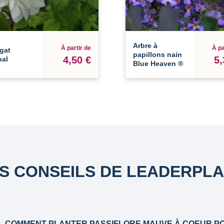
Arbre à
À partir de
À pa
gat
papillons nain
4,50 €
5,
nal
Blue Heaven ®
S CONSEILS DE LEADERPL
COMMENT PLANTER PASSIFLORE MAUVE À COEUR P