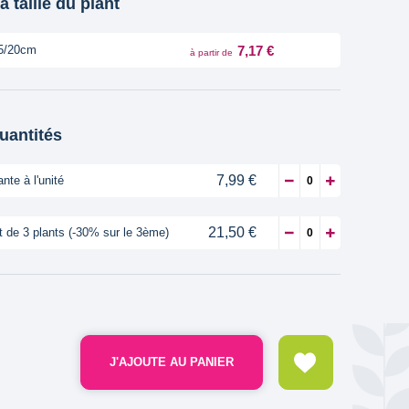
a taille du plant
7,17 €
5/20cm
à partir de
quantités
7,99 €
ante à l'unité
21,50 €
t de 3 plants (-30% sur le 3ème)
J'AJOUTE AU PANIER