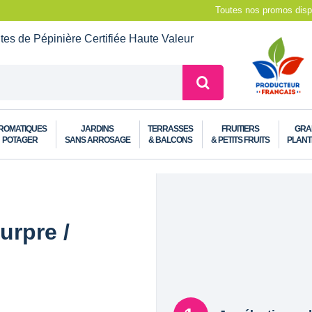
Toutes nos promos dispo
ntes de Pépinière
Certifiée Haute Valeur
ROMATIQUES
JARDINS
TERRASSES
FRUITIERS
GRA
POTAGER
SANS ARROSAGE
& BALCONS
& PETITS FRUITS
PLANT
urpre /