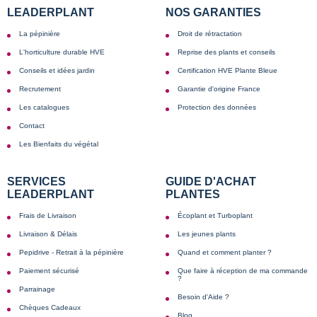
LEADERPLANT
NOS GARANTIES
La pépinière
Droit de rétractation
L'horticulture durable HVE
Reprise des plants et conseils
Conseils et idées jardin
Certification HVE Plante Bleue
Recrutement
Garantie d'origine France
Les catalogues
Protection des données
Contact
Les Bienfaits du végétal
SERVICES
GUIDE D'ACHAT
LEADERPLANT
PLANTES
Frais de Livraison
Écoplant et Turboplant
Livraison & Délais
Les jeunes plants
Pepidrive - Retrait à la pépinière
Quand et comment planter ?
Paiement sécurisé
Que faire à réception de ma commande
?
Parrainage
Besoin d'Aide ?
Chèques Cadeaux
Blog