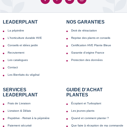
LEADERPLANT
NOS GARANTIES
La pépinière
Droit de rétractation
L'horticulture durable HVE
Reprise des plants et conseils
Conseils et idées jardin
Certification HVE Plante Bleue
Recrutement
Garantie d'origine France
Les catalogues
Protection des données
Contact
Les Bienfaits du végétal
SERVICES
GUIDE D'ACHAT
LEADERPLANT
PLANTES
Frais de Livraison
Écoplant et Turboplant
Livraison & Délais
Les jeunes plants
Pepidrive - Retrait à la pépinière
Quand et comment planter ?
Paiement sécurisé
Que faire à réception de ma commande