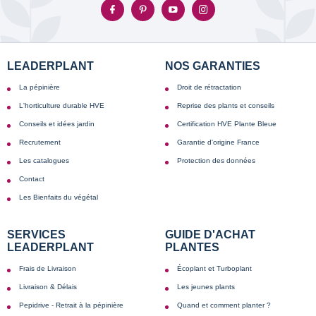
LEADERPLANT
NOS GARANTIES
La pépinière
Droit de rétractation
L'horticulture durable HVE
Reprise des plants et conseils
Conseils et idées jardin
Certification HVE Plante Bleue
Recrutement
Garantie d'origine France
Les catalogues
Protection des données
Contact
Les Bienfaits du végétal
SERVICES
GUIDE D'ACHAT
LEADERPLANT
PLANTES
Frais de Livraison
Écoplant et Turboplant
Livraison & Délais
Les jeunes plants
Pepidrive - Retrait à la pépinière
Quand et comment planter ?