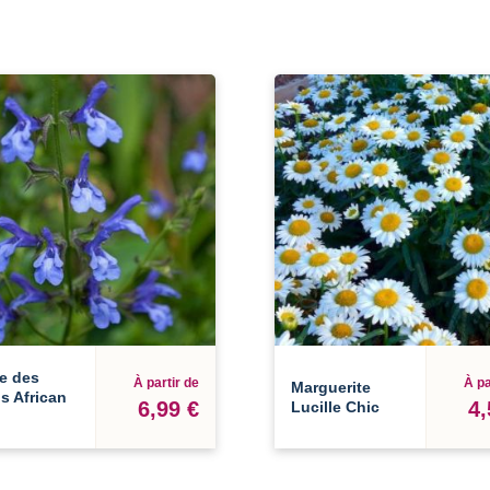
e des
À partir de
À pa
Marguerite
s African
6,99 €
4,
Lucille Chic