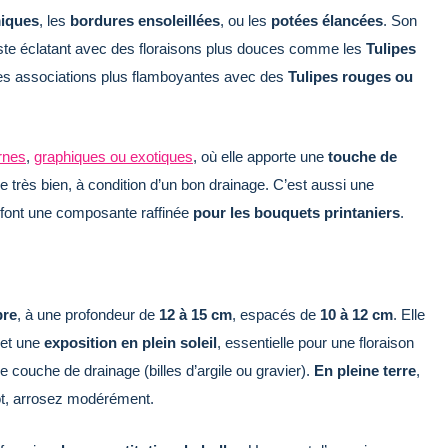
miques
, les
bordures ensoleillées
, ou les
potées élancées
. Son
raste éclatant avec des floraisons plus douces comme les
Tulipes
s des associations plus flamboyantes avec des
Tulipes rouges ou
rnes
,
graphiques ou exotiques
, où elle apporte une
touche de
pe très bien, à condition d’un bon drainage. C’est aussi une
 font une composante raffinée
pour les bouquets printaniers
.
bre
, à une profondeur de
12 à 15 cm
, espacés de
10 à 12 cm
. Elle
 et une
exposition en plein soleil
, essentielle pour une floraison
 couche de drainage (billes d’argile ou gravier).
En pleine terre
,
ot, arrosez modérément.