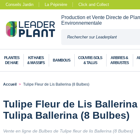
Conseils Jardin
La Pépinière
Click and Collect
Production et Vente Directe de Pla
Environnementale
PLANTES
KIT HAIES
COUVRE-SOLS
ARBRES &
A
BAMBOUS
DE HAIE
& MASSIFS
& TALUS
ARBUSTES
Accueil
Tulipe Fleur de Lis Ballerina (8 Bulbes)
Tulipe Fleur de Lis Ballerina
Tulipa Ballerina (8 Bulbes)
Vente en ligne de Bulbes de Tulipe fleur de lis Ballerina (8 Bulbes)