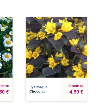
rtir de
À partir de
Lysimaque
50 €
4,50 €
Chocolat