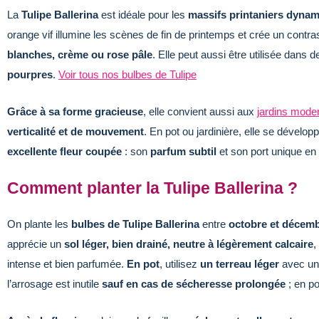
La
Tulipe Ballerina
est idéale pour les
massifs printaniers dyna
orange vif illumine les scènes de fin de printemps et crée un cont
blanches, crème ou rose pâle
. Elle peut aussi être utilisée dan
pourpres
.
Voir tous nos bulbes de Tulipe
Grâce à sa forme gracieuse
, elle convient aussi aux
jardins mode
verticalité et de mouvement
. En pot ou jardinière, elle se dévelop
excellente fleur coupée
: son
parfum subtil
et son port unique en
Comment planter la Tulipe Ballerina ?
On plante les
bulbes de Tulipe Ballerina
entre
octobre et décem
apprécie un
sol léger, bien drainé, neutre à légèrement calcaire
,
intense et bien parfumée.
En pot
, utilisez
un terreau léger
avec une
l’arrosage est inutile
sauf en cas de sécheresse prolongée
; en p