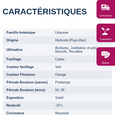
CARACTÉRISTIQUES
Livraison
Famille botanique
Liliaceae
Conseils
Origine
Horticole (Pays-Bas)
Bordures, Jardinères et pots,
Utilisation
Massifs, Rocailles
Feuillage
Caduc
Devis
Couleur feuillage
Vert
Couleur Floraison
Orange
Période floraison (saison)
Printemps
Période floraison (mois)
04, 05
Exposition
Soleil
Rusticité
-15°c
Croissance
Moyenne