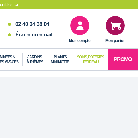
nibles ici
02 40 04 38 04
Écrire un email
Mon compte
Mon panier
MINÉES &
JARDINS
PLANTS
SOINS, POTERIES
PROMO
ES VIVACES
À THÈMES
MINI MOTTE
TERREAU