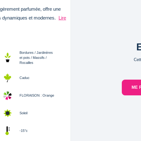
légèrement parfumée, offre une
dins dynamiques et modernes.
Lire
Bordures / Jardinères
et pots / Massifs /
Cet
Rocailles
Caduc
ME 
FLORAISON : Orange
Soleil
-15°c