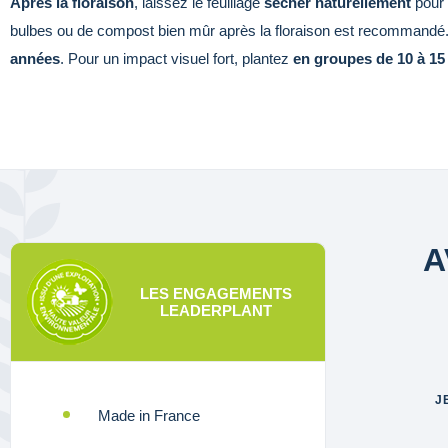
Après la floraison
, laissez le feuillage
sécher naturellement
pour 
bulbes ou de compost bien mûr après la floraison est recommandé. 
années
. Pour un impact visuel fort, plantez
en groupes de 10 à 15
A
LES ENGAGEMENTS
LEADERPLANT
J
Made in France