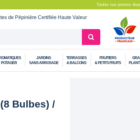
Toutes nos promos dispo
ntes de Pépinière
Certifiée Haute Valeur
ROMATIQUES
JARDINS
TERRASSES
FRUITIERS
GRA
POTAGER
SANS ARROSAGE
& BALCONS
& PETITS FRUITS
PLANT
 (8 Bulbes) /