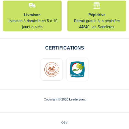
Livraison
Pépidrive
Livraison à domicile en 5 à 10
Retrait gratuit à la pépinière
jours ouvrés
44840 Les Sorinières
CERTIFICATIONS
Copyright © 2026 Leaderplant
CGV