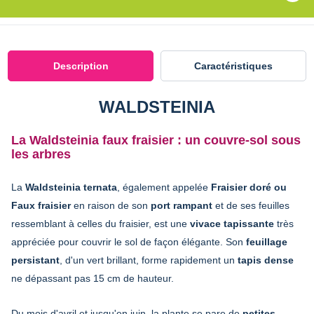
Description
Caractéristiques
WALDSTEINIA
La Waldsteinia faux fraisier : un couvre-sol sous
les arbres
La
Waldsteinia ternata
, également appelée
Fraisier doré ou
Faux fraisier
en raison de son
port rampant
et de ses feuilles
ressemblant à celles du fraisier, est une
vivace tapissante
très
appréciée pour couvrir le sol de façon élégante. Son
feuillage
persistant
, d'un vert brillant, forme rapidement un
tapis dense
ne dépassant pas 15 cm de hauteur.
Du mois d'avril et jusqu'en juin, la plante se pare de
petites