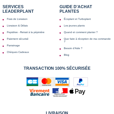
SERVICES
GUIDE D'ACHAT
LEADERPLANT
PLANTES
Frais de Livraison
Écoplant et Turboplant
Livraison & Délais
Les jeunes plants
Pepidrive - Retrait à la pépinière
Quand et comment planter ?
Paiement sécurisé
Que faire à réception de ma commande
?
Parrainage
Besoin d'Aide ?
Chèques Cadeaux
Blog
TRANSACTION 100% SÉCURISÉE
LIVRAISON