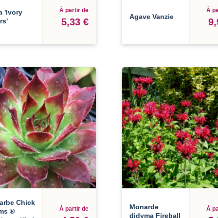
À partir de
À pa
 'Ivory
Agave Vanzie
5,33 €
9,
rs'
arbe Chick
Monarde
À partir de
À pa
ms ®
didyma Fireball