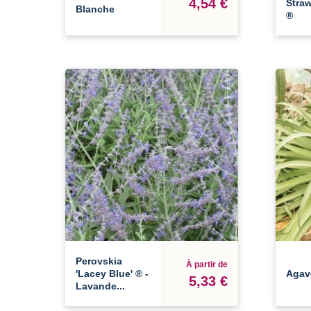
4,54 €
Straw
Blanche
®
Perovskia
À partir de
'Lacey Blue' ® -
Agav
5,33 €
Lavande...