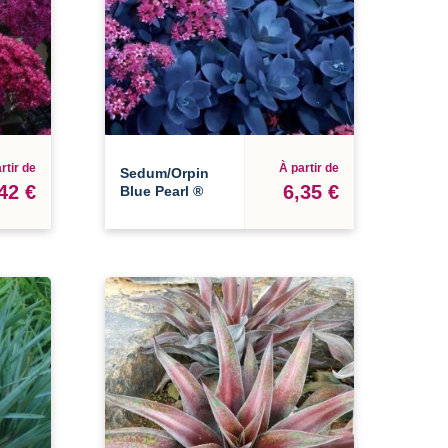
rtir de
À partir de
Sedum/Orpin
42 €
6,35 €
Blue Pearl ®