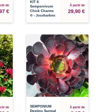
KIT 6
rtir de
À partir de
Sempervivum
97 €
29,90 €
Chick Charms
® - Jourbarbes
SEMPONIUM
rtir de
À partir de
Destiny Surreal