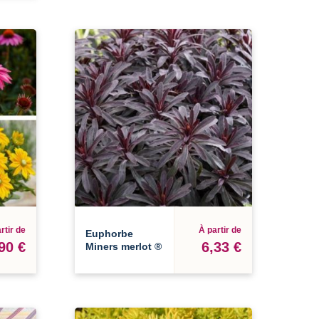
rtir de
À partir de
Euphorbe
90 €
6,33 €
Miners merlot ®