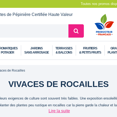
Toutes nos promos dispo
ntes de Pépinière
Certifiée Haute Valeur
ROMATIQUES
JARDINS
TERRASSES
FRUITIERS
GRA
POTAGER
SANS ARROSAGE
& BALCONS
& PETITS FRUITS
PLANT
aces de Rocailles
VIVACES DE ROCAILLES
leurs exigences de culture sont souvent très faibles. Une exposition ensoleill
er des plantes peu rustique en rocailles car la pierre garde la chaleur et la 
Lire la suite