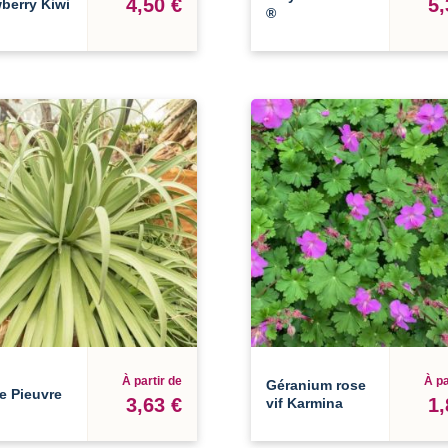
4,50 €
5,
berry Kiwi
®
À partir de
À pa
Géranium rose
e Pieuvre
3,63 €
1,
vif Karmina