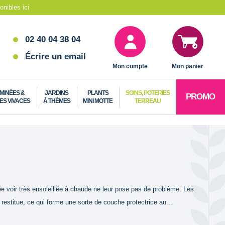
nibles ici
02 40 04 38 04
Écrire un email
Mon compte
Mon panier
MINÉES &
JARDINS
PLANTS
SOINS, POTERIES
PROMO
ES VIVACES
À THÈMES
MINI MOTTE
TERREAU
ée voir très ensoleillée à chaude ne leur pose pas de problème. Les
restitue, ce qui forme une sorte de couche protectrice au...