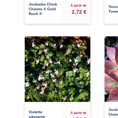
Joubarbe Chick
À partir de
Yucca
Charms ® Gold
2,72 €
Towe
Ruch ®
Joub
Violette
À partir de
Char
odorante