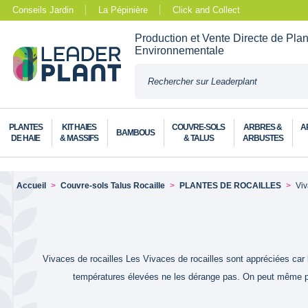
Conseils Jardin
La Pépinière
Click and Collect
Production et Vente Directe de Pla
Environnementale
PLANTES
KIT HAIES
COUVRE-SOLS
ARBRES &
A
BAMBOUS
DE HAIE
& MASSIFS
& TALUS
ARBUSTES
Accueil
Couvre-sols Talus Rocaille
PLANTES DE ROCAILLES
Viv
Vivaces de rocailles Les Vivaces de rocailles sont appréciées car 
températures élevées ne les dérange pas. On peut même plant