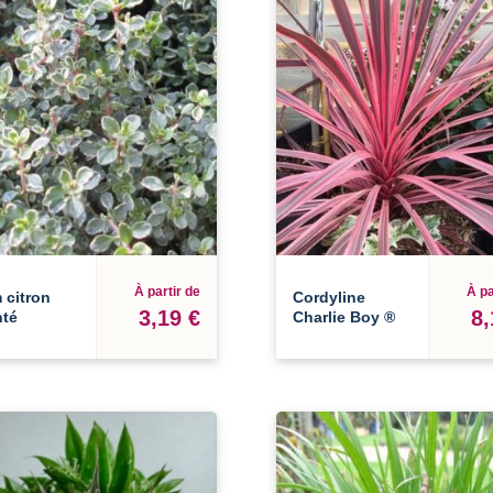
À partir de
À pa
 citron
Cordyline
3,19 €
8,
nté
Charlie Boy ®