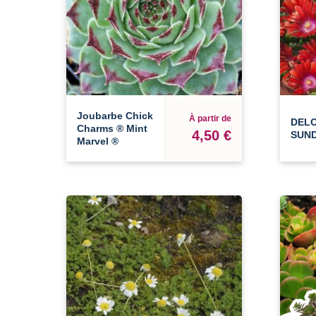
Joubarbe Chick
À partir de
DEL
Charms ® Mint
4,50 €
SUND
Marvel ®