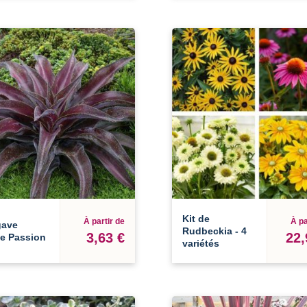
Kit de
À partir de
À pa
ave
Rudbeckia - 4
3,63 €
22,
le Passion
variétés