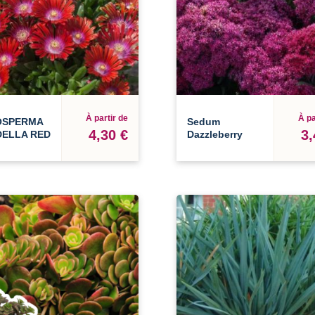
À partir de
À pa
OSPERMA
Sedum
4,30 €
3,
ELLA RED
Dazzleberry