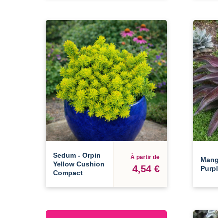
Sedum - Orpin
À partir de
Mang
Yellow Cushion
4,54 €
Purp
Compact