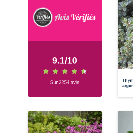
9.1
/
10
Thym
Sur 2254 avis
arge