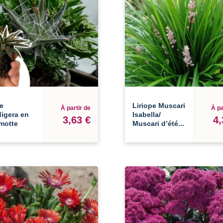
e
Liriope Muscari
À partir de
À pa
igera en
Isabella/
3,63 €
4,
motte
Muscari d’été...