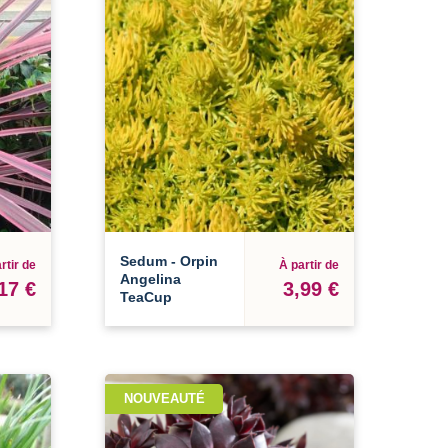
Sedum - Orpin
rtir de
À partir de
Angelina
17 €
3,99 €
TeaCup
NOUVEAUTÉ