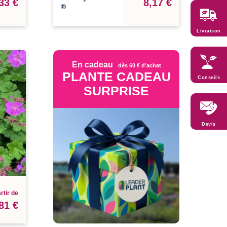
33 €
8,17 €
®
Livraison
En cadeau
dès 60 € d'achat
PLANTE CADEAU
Conseils
SURPRISE
Devis
rtir de
81 €