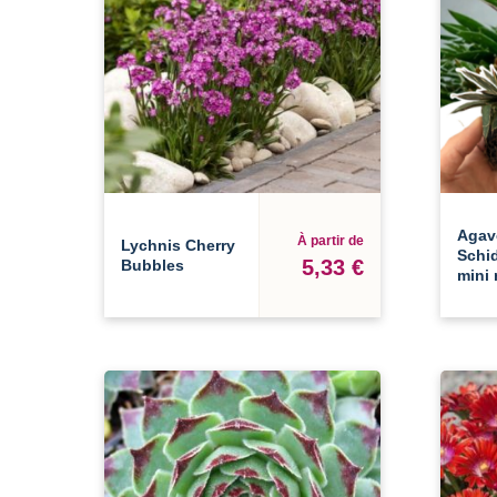
Agav
À partir de
Lychnis Cherry
Schid
5,33 €
Bubbles
mini 