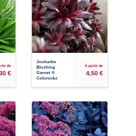
Joubarbe
rtir de
À partir de
Blushing
30 €
4,50 €
Garnet ®
Colorockz