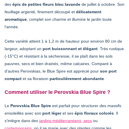
des
épis de petites fleurs bleu lavande
de juillet à octobre. Son
feuillage argenté, finement découpé et
délicatement
aromatique
, complet son charme et illumine le jardin toute
l'année.
Cette variété atteint 1 à 1,2 m de hauteur pour environ 80 cm de
largeur, adoptant un
port buissonnant et élégant
. Très rustique
(-15°C) et résistant à la sécheresse, il se plaît dans les sols
pauvres, secs et bien drainés, même calcaires. Comparé à
d'autres Perovskias, le Blue Spire est apprécié pour
son port
compact
et sa floraison
particulièrement abondante
.
Comment utiliser le Perovskia Blue Spire ?
Le
Perovskia Blue Spire
est parfait pour structurer des massifs
ensoleillés avec son
port léger
et ses
épis floraux colorés
. Il
s'intègre dans des
jardins méditerranéens, secs
ou
contemporains
, où il se marie avec des plantes comme les