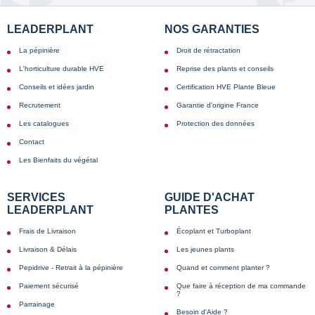
LEADERPLANT
NOS GARANTIES
La pépinière
Droit de rétractation
L'horticulture durable HVE
Reprise des plants et conseils
Conseils et idées jardin
Certification HVE Plante Bleue
Recrutement
Garantie d'origine France
Les catalogues
Protection des données
Contact
Les Bienfaits du végétal
SERVICES
GUIDE D'ACHAT
LEADERPLANT
PLANTES
Frais de Livraison
Écoplant et Turboplant
Livraison & Délais
Les jeunes plants
Pepidrive - Retrait à la pépinière
Quand et comment planter ?
Paiement sécurisé
Que faire à réception de ma commande
?
Parrainage
Besoin d'Aide ?