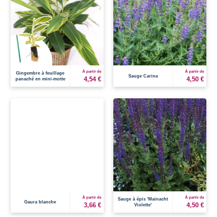
À partir de
À partir de
Gingembre à feuillage
Sauge Carina
4,54 €
4,50 €
panaché en mini-motte
À partir de
À partir de
Sauge à épis 'Mainacht
Gaura blanche
3,66 €
4,50 €
Violette'