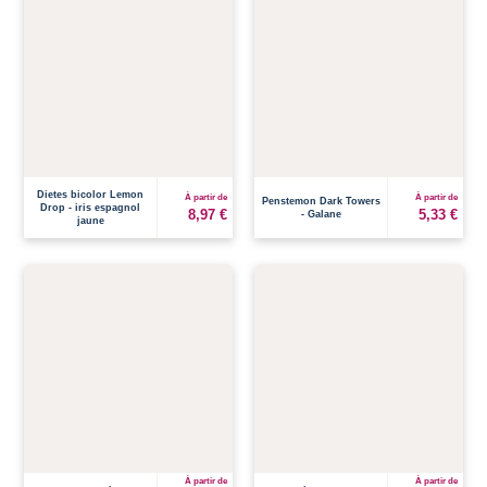
Dietes bicolor Lemon
À partir de
À partir de
Penstemon Dark Towers
Drop - iris espagnol
8,97 €
5,33 €
- Galane
jaune
À partir de
À partir de