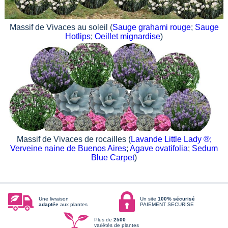
Massif de Vivaces au soleil (
Sauge grahami rouge
;
Sauge
Hotlips
;
Oeillet mignardise
)
Massif de Vivaces de rocailles (
Lavande Little Lady ®;
Verveine naine de Buenos Aires
;
Agave ovatifolia
;
Sedum
Blue Carpet
)
Une livraison
Un site
100% sécurisé
adaptée
aux plantes
PAIEMENT SECURISE
Plus de
2500
variétés de plantes