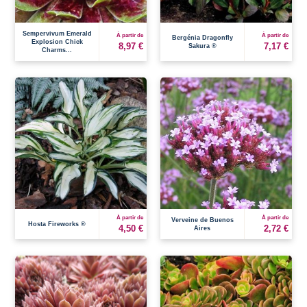
Sempervivum Emerald
À partir de
À partir de
Bergénia Dragonfly
Explosion Chick
8,97 €
7,17 €
Sakura ®
Charms...
À partir de
À partir de
Verveine de Buenos
Hosta Fireworks ®
4,50 €
2,72 €
Aires