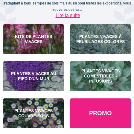
s'adaptant à tous les types de sols mais aussi pour toutes les expositions. Vous
trouverez des va...
Lire la suite
KITS DE PLANTES
PLANTES VIVACES À
VIVACES
FEUILLAGES COLORÉS
PLANTES VIVACES
PLANTES VIVACES AU
COMESTIBLES -
PIED D'UN MUR
INFUSIONS
PLANTES VIVACES
PROMO
COUVRE-SOLS