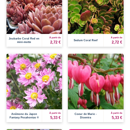
À partir de
À partir de
Joubarbe Coral Red en
Sedum Coral Reef
2,72 €
2,72 €
mini-motte
À partir de
À partir de
Anémone du Japon
Coeur de Marie -
5,33 €
5,33 €
Fantasy Pocahontas ®
Dicentra