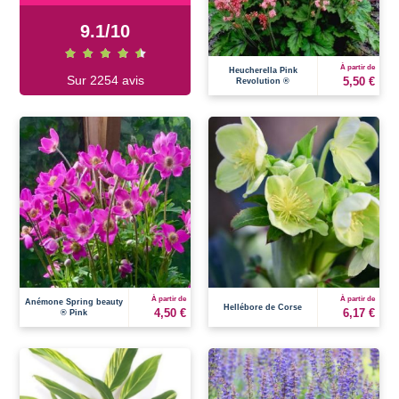
9.1
/
10
À partir de
Heucherella Pink
Sur 2254 avis
5,50 €
Revolution ®
À partir de
À partir de
Anémone Spring beauty
Hellébore de Corse
4,50 €
6,17 €
® Pink