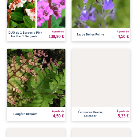
À partir de
À partir de
DUO de 1 Bergenia Pink
Sauge Délice Féline
139,90 €
4,50 €
Ice ® et 1 Bergenia...
À partir de
À partir de
Échinacée Prairie
Fougère Okanum
4,50 €
5,33 €
Splendor