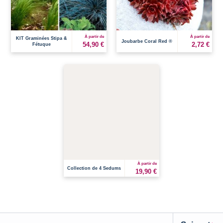
À partir de
À partir de
KIT Graminées Stipa &
Joubarbe Coral Red ®
54,90 €
2,72 €
Fétuque
À partir de
Collection de 4 Sedums
19,90 €