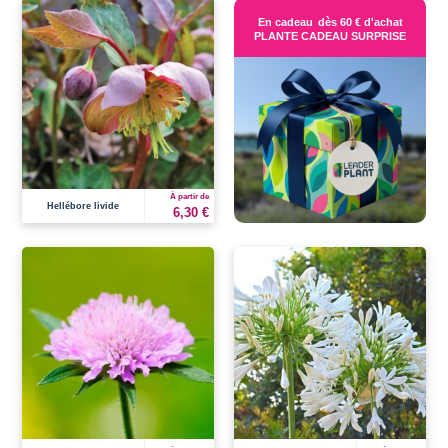
En cadeau
dès 60 € d'achat
PLANTE CADEAU SURPRISE
À partir de
Hellébore livide
6,30 €