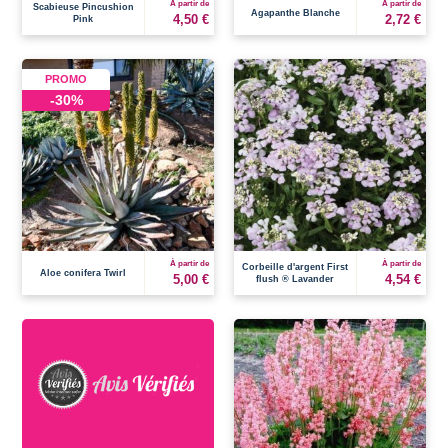
À partir de
À partir de
Scabieuse Pincushion
Agapanthe Blanche
4,50 €
2,72 €
Pink
PROMO
-30%
À partir de
À partir de
Corbeille d'argent First
Aloe conifera Twirl
5,00 €
4,54 €
flush ® Lavander