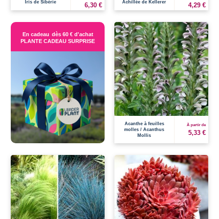
Iris de Sibérie
Achillée de Kellerer
6,30 €
4,29 €
En cadeau
dès 60 € d'achat
PLANTE CADEAU SURPRISE
Acanthe à feuilles
À partir de
molles / Acanthus
5,33 €
Mollis