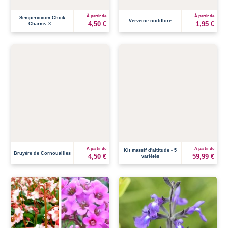
À partir de
À partir de
Sempervivum Chick
Verveine nodiflore
4,50 €
1,95 €
Charms ®...
À partir de
À partir de
Kit massif d'altitude - 5
Bruyère de Cornouailles
4,50 €
59,99 €
variétés