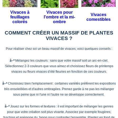
Vivaces à
Vivaces pour
Vivaces
feuillages
l'ombre et la mi-
comestibles
colorés
ombre
COMMENT CRÉER UN MASSIF DE PLANTES
VIVACES ?
Pour réaliser chez soi un beau massif de vivaces; voici quelques conseils :
â–º
Mélangez les couleurs : sans que votre massif soit un arc-en-ciel.
Sélectionnez 2-3 couleurs que vous aimez et choisissez fleurs de printemps
vivaces ou fleurs vivaces d’été fleuries en fonction de ces couleurs.
â–º
Choisissez bien l'emplacement : certaines variétés préfèrent les expositions
très ensoleillées et d'autres ombragées. Prenez garde à ne pas les mélanger
sous peine que ni l'une ni l'autre ne se développe correctement.
â–º
Jouez sur les formes et textures : il est important de mélanger les genres
pour que votre création soit plus vivante. Associez par exemple fougères;
fuschias et anémone du Japon pour contraster l'ensemble. Plantez en fond de