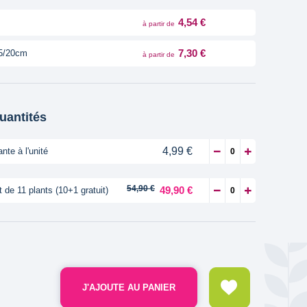
4,54 €
à partir de
7,30 €
5/20cm
à partir de
quantités
4,99 €
ante à l'unité
54,90 €
49,90 €
t de 11 plants (10+1 gratuit)
J'AJOUTE AU PANIER