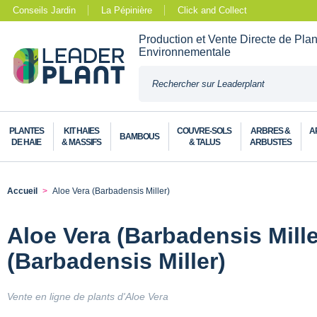
Conseils Jardin
La Pépinière
Click and Collect
Production et Vente Directe de Pla
Environnementale
PLANTES
KIT HAIES
COUVRE-SOLS
ARBRES &
A
BAMBOUS
DE HAIE
& MASSIFS
& TALUS
ARBUSTES
Accueil
Aloe Vera (Barbadensis Miller)
Aloe Vera (Barbadensis Mille
(Barbadensis Miller)
Vente en ligne de plants d'Aloe Vera