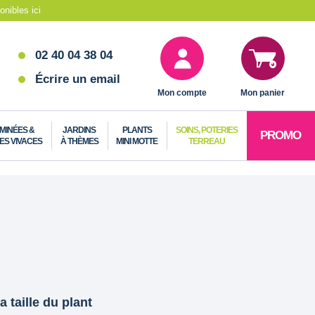
nibles ici
02 40 04 38 04
Écrire un email
Mon compte
Mon panier
MINÉES &
JARDINS
PLANTS
SOINS, POTERIES
PROMO
ES VIVACES
À THÈMES
MINI MOTTE
TERREAU
a taille du plant