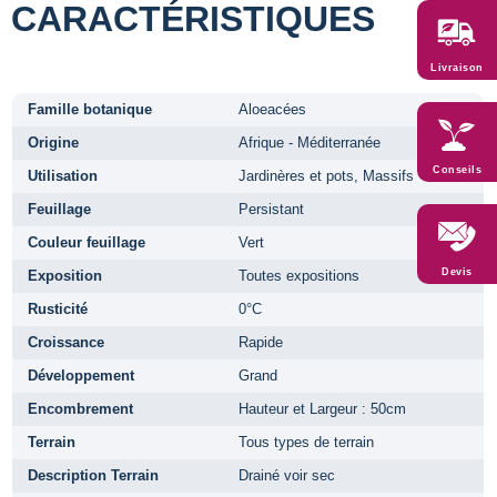
CARACTÉRISTIQUES
Livraison
Famille botanique
Aloeacées
Origine
Afrique - Méditerranée
Conseils
Utilisation
Jardinères et pots, Massifs
Feuillage
Persistant
Couleur feuillage
Vert
Devis
Exposition
Toutes expositions
Rusticité
0°C
Croissance
Rapide
Développement
Grand
Encombrement
Hauteur et Largeur : 50cm
Terrain
Tous types de terrain
Description Terrain
Drainé voir sec