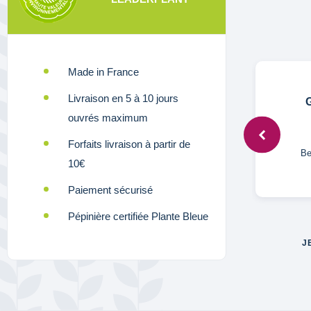
Made in France
Livraison en 5 à 10 jours
Anonymous,
11 août 2023
G
ouvrés maximum
Forfaits livraison à partir de
ige
Très bien, je recommande
Be
10€
ante
Paiement sécurisé
Pépinière certifiée Plante Bleue
J