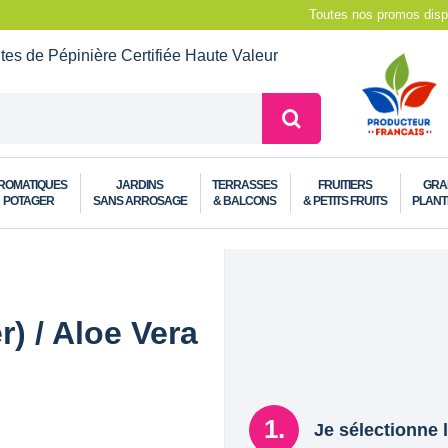
Toutes nos promos dispo
ntes de Pépinière
Certifiée Haute Valeur
ROMATIQUES
JARDINS
TERRASSES
FRUITIERS
GRA
POTAGER
SANS ARROSAGE
& BALCONS
& PETITS FRUITS
PLANT
r) / Aloe Vera
Je sélectionne l