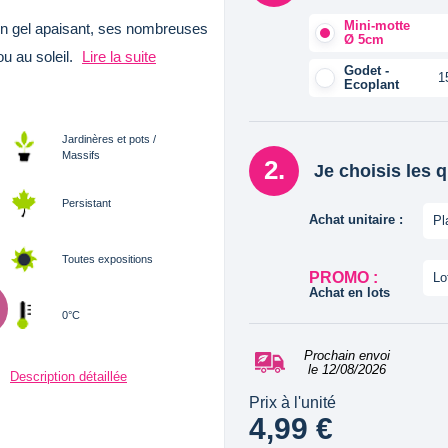
Mini-motte
son gel apaisant, ses nombreuses
Ø 5cm
ou au soleil.
Lire la suite
Godet -
1
Ecoplant
Jardinères et pots /
Massifs
Je choisis les 
Persistant
Achat unitaire :
Pl
Toutes expositions
PROMO :
Lo
Achat en lots
0°C
Prochain envoi
le 12/08/2026
Description détaillée
Prix à l'unité
4,99 €