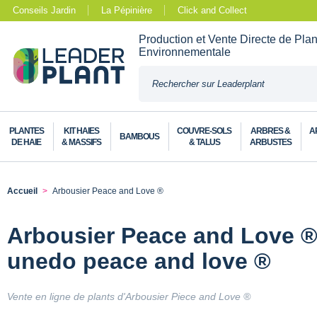
Conseils Jardin
La Pépinière
Click and Collect
Production et Vente Directe de Pla
Environnementale
PLANTES
KIT HAIES
COUVRE-SOLS
ARBRES &
A
BAMBOUS
DE HAIE
& MASSIFS
& TALUS
ARBUSTES
Accueil
Arbousier Peace and Love ®
Arbousier Peace and Love ®
unedo peace and love ®
Vente en ligne de plants d'Arbousier Piece and Love ®