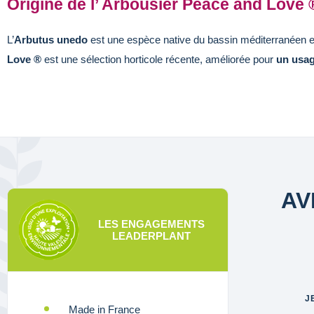
Origine de l’ Arbousier Peace and Love 
L’
Arbutus unedo
est une espèce native du bassin méditerranéen et 
Love ®
est une sélection horticole récente, améliorée pour
un usag
AV
LES ENGAGEMENTS
LEADERPLANT
J
Made in France