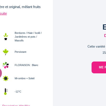
 et original, mêlant fruits
 suite
Bordures / Haie / Isolé /
Jardinères et pots /
Massifs
Cette variété
Persistant
15
FLORAISON : Blanc
ME 
Mi-ombre + Soleil
-12°C