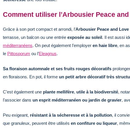
Comment utiliser l’Arbousier Peace and
Grâce à son port compact et arrondi, l’
Arbousier Peace and Love
terrasse, un balcon ou une entrée
exposée au soleil
. Il est aussi i
méditerranéens
. On peut également l’employer
en haie libre
, en a
le
Pittosporum
ou l’
Eleagnus
.
Sa floraison automnale et ses fruits rouges décoratifs
prolongent
en floraisons. En pot, il forme
un petit arbre décoratif très struct
C’est également une
plante mellifère
,
utile à la biodiversité
, not
l’associer dans
un esprit méditerranéen ou jardin de gravier
, av
Peu exigeant,
résistant à la sécheresse et à la pollution
, il conv
que granuleux, peuvent être utilisés
en confiture ou liqueur
, même 