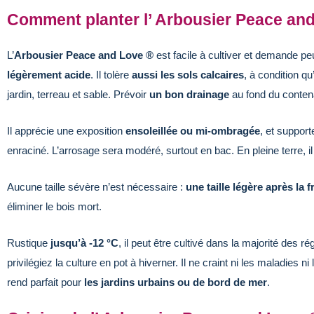
Comment planter l’ Arbousier Peace an
L’
Arbousier Peace and Love ®
est facile à cultiver et demande peu
légèrement acide
. Il tolère
aussi les sols calcaires
, à condition qu
jardin, terreau et sable. Prévoir
un bon drainage
au fond du conten
Il apprécie une exposition
ensoleillée ou mi-ombragée
, et suppor
enraciné. L’arrosage sera modéré, surtout en bac. En pleine terre, i
Aucune taille sévère n’est nécessaire :
une taille légère après la f
éliminer le bois mort.
Rustique
jusqu’à -12 °C
, il peut être cultivé dans la majorité des r
privilégiez la culture en pot à hiverner. Il ne craint ni les maladies ni
rend parfait pour
les jardins urbains ou de bord de mer
.