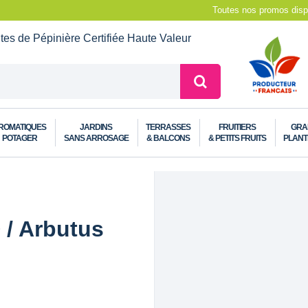
Toutes nos promos dispo
ntes de Pépinière
Certifiée Haute Valeur
ROMATIQUES
JARDINS
TERRASSES
FRUITIERS
GRA
POTAGER
SANS ARROSAGE
& BALCONS
& PETITS FRUITS
PLANT
 / Arbutus