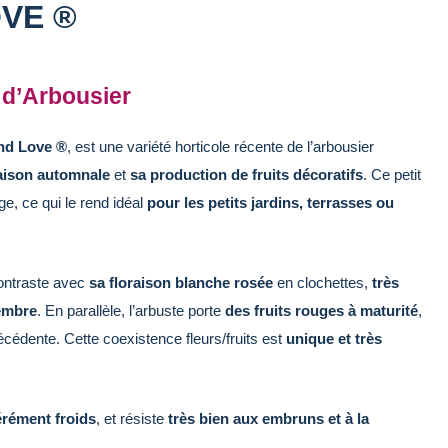
VE ®
 d’Arbousier
nd Love ®
, est une variété horticole récente de l’arbousier
raison automnale
et
sa production de fruits décoratifs
. Ce petit
ge, ce qui le rend idéal
pour les petits jardins, terrasses ou
contraste avec
sa floraison blanche rosée
en clochettes,
très
embre
. En parallèle, l’arbuste porte
des fruits rouges à maturité
,
récédente. Cette coexistence fleurs/fruits est
unique et très
rément froids
, et résiste
très bien aux embruns et à la