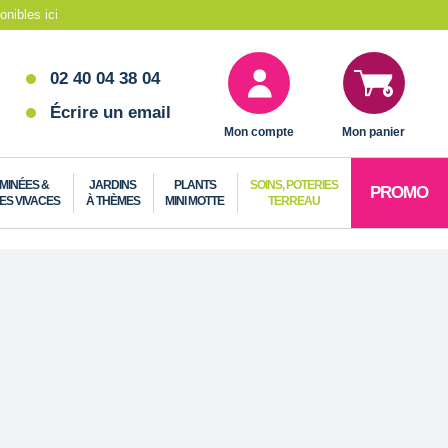
nibles ici
02 40 04 38 04
Écrire un email
Mon compte
Mon panier
MINÉES &
JARDINS
PLANTS
SOINS, POTERIES
PROMO
ES VIVACES
À THÈMES
MINI MOTTE
TERREAU