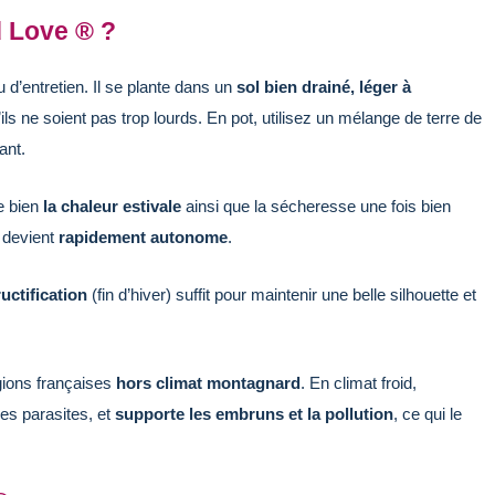
d Love ® ?
 d’entretien. Il se plante dans un
sol bien drainé, léger à
’ils ne soient pas trop lourds. En pot, utilisez un mélange de terre de
ant.
te bien
la chaleur estivale
ainsi que la sécheresse une fois bien
l devient
rapidement autonome
.
ructification
(fin d’hiver) suffit pour maintenir une belle silhouette et
égions françaises
hors climat montagnard
. En climat froid,
 les parasites, et
supporte les embruns et la pollution
, ce qui le