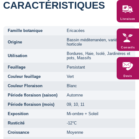
CARACTÉRISTIQUES
Livraison
Famille botanique
Ericacées
Bassin méditerranéen, variété
Origine
horticole
Conseils
Bordures, Haie, Isolé, Jardinères et
Utilisation
pots, Massifs
Feuillage
Persistant
Couleur feuillage
Vert
Devis
Couleur Floraison
Blanc
Période floraison (saison)
Automne
Période floraison (mois)
09, 10, 11
Exposition
Mi-ombre + Soleil
Rusticité
-12°C
Croissance
Moyenne