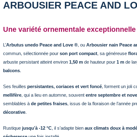
ARBOUSIER PEACE AND LO
Une variété ornementale exceptionnelle
L’
Arbutus unedo Peace and Love ®
, ou
Arbousier nain Peace a
commun, sélectionnée pour
son port compact
, sa généreuse
flo
arbuste persistant atteint environ
1,50 m
de hauteur pour
1 m
de lar
balcons
.
Ses feuilles
persistantes, coriaces et vert foncé
, forment un joli 
mellifère
, qui a lieu en automne, souvent
entre septembre et nov
semblables à
de petites fraises
, issus de la floraison de l’année p
décorative
.
Rustique
jusqu’à -12 °C
, il s’adapte bien
aux climats doux à modé
sécheresse
une fois installé.