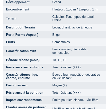
Développement
Grand
Encombrement
Hauteur : 1,50 m / Largeur : 1 m
Calcaire, Tous types de terrain,
Terrain
Drainé
Description Terrain
Léger, drainé, acide à neutre
Port ( Forme Aspect )
Erigé
Fruits
Comestibles
Fruits rouges, décoratifs,
Caractérisation fruit
comestibles
Période récolte (mois)
10, 11, 12
Résistance aux embruns
Très résistant (+++)
Caractéristiques tige,
Écorce brun rougeâtre, décorative
écorce, chaume
en vieillissant
Besoin en eau
Moyen (+)
Résistance à la pollution
Très résistant (+++)
Impact environnemental
Fruits pour les oiseaux, Mellifère
Plantes amies du jardinier
Mellifère, utile à la biodiversité