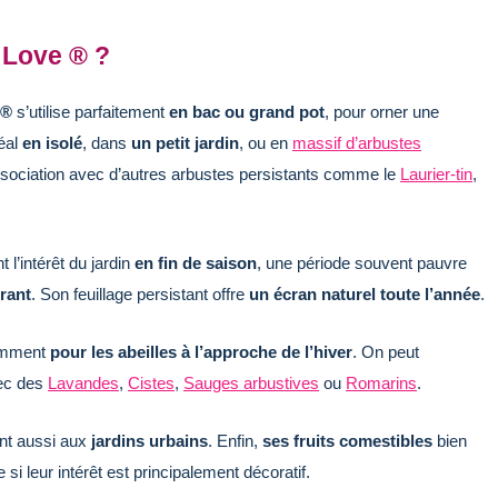
 Love ® ?
 ®
s’utilise parfaitement
en bac ou grand pot
, pour orner une
déal
en isolé
, dans
un petit jardin
, ou en
massif d’arbustes
ssociation avec d’autres arbustes persistants comme le
Laurier-tin
,
 l’intérêt du jardin
en fin de saison
, une période souvent pauvre
urant
. Son feuillage persistant offre
un écran naturel toute l’année
.
amment
pour les abeilles à l’approche de l’hiver
. On peut
ec des
Lavandes
,
Cistes
,
Sauges arbustives
ou
Romarins
.
ient aussi aux
jardins urbains
. Enfin,
ses fruits comestibles
bien
si leur intérêt est principalement décoratif.