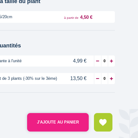
a taille du plant
4,50 €
5/20cm
à partir de
quantités
4,99 €
ante à l'unité
13,50 €
t de 3 plants (-30% sur le 3ème)
J'AJOUTE AU PANIER