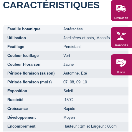
CARACTÉRISTIQUES
Livraison
Famille botanique
Astéracées
Utilisation
Jardinères et pots, Massifs
Conseils
Feuillage
Persistant
Couleur feuillage
Vert
Couleur Floraison
Jaune
Devis
Période floraison (saison)
Automne, Eté
Période floraison (mois)
07, 08, 09, 10
Exposition
Soleil
Rusticité
-15°C
Croissance
Rapide
Développement
Moyen
Encombrement
Hauteur : 1m et Largeur : 60cm