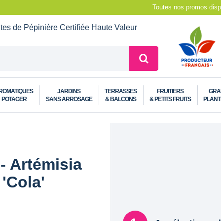
Toutes nos promos dispo
ntes de Pépinière
Certifiée Haute Valeur
ROMATIQUES
JARDINS
TERRASSES
FRUITIERS
GRA
POTAGER
SANS ARROSAGE
& BALCONS
& PETITS FRUITS
PLANT
- Artémisia
 'Cola'