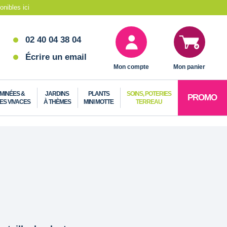
nibles ici
02 40 04 38 04
Écrire un email
Mon compte
Mon panier
MINÉES &
JARDINS
PLANTS
SOINS, POTERIES
PROMO
ES VIVACES
À THÈMES
MINI MOTTE
TERREAU