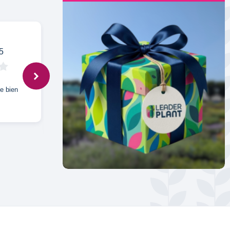
5
ISABELLE,
28 juil. 2025
se bien
Je ne connaissais pas cette plante très
parfumée très bonne reprise