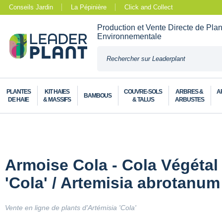
Conseils Jardin
La Pépinière
Click and Collect
Production et Vente Directe de Pla
Environnementale
PLANTES
KIT HAIES
COUVRE-SOLS
ARBRES &
A
BAMBOUS
DE HAIE
& MASSIFS
& TALUS
ARBUSTES
Armoise Cola - Cola Végétal 
'Cola' / Artemisia abrotanum
Vente en ligne de plants d'Artémisia 'Cola'