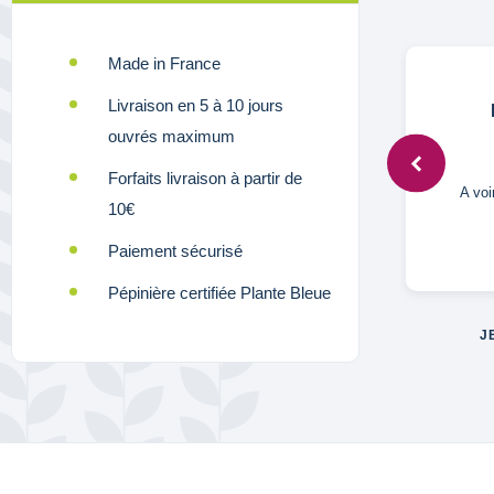
Made in France
Livraison en 5 à 10 jours
Anonymous,
7 août 2024
ouvrés maximum
Forfaits livraison à partir de
Super qualité
A voi
10€
Paiement sécurisé
Pépinière certifiée Plante Bleue
J