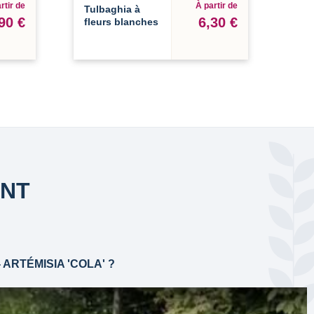
rtir de
À partir de
Tulbaghia à
90 €
6,30 €
fleurs blanches
ANT
ARTÉMISIA 'COLA' ?