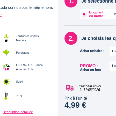
Je sélectionne l
du soda connu sous le même nom.
Ecoplant
1
te
en motte
Jardinères et pots /
Je choisis les 
Massifs
Achat unitaire :
Pl
Persistant
FLORAISON : Jaune
PROMO :
Lo
Automne / Eté
Achat en lots
Soleil
Prochain envoi
le 11/08/2026
-15°C
Prix à l'unité
4,99 €
Description détaillée