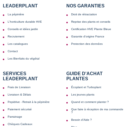
LEADERPLANT
NOS GARANTIES
La pépinière
Droit de rétractation
L'horticulture durable HVE
Reprise des plants et conseils
Conseils et idées jardin
Certification HVE Plante Bleue
Recrutement
Garantie d'origine France
Les catalogues
Protection des données
Contact
Les Bienfaits du végétal
SERVICES
GUIDE D'ACHAT
LEADERPLANT
PLANTES
Frais de Livraison
Écoplant et Turboplant
Livraison & Délais
Les jeunes plants
Pepidrive - Retrait à la pépinière
Quand et comment planter ?
Paiement sécurisé
Que faire à réception de ma commande
?
Parrainage
Besoin d'Aide ?
Chèques Cadeaux