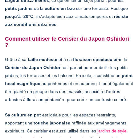
largeur de 2.5 mètres
, ce qui en fait un sujet parfait pour les
petits jardins
ou la
culture en bac
sur une terrasse. Rustique
jusqu’à -20°C
, il s'adapte bien aux climats tempérés et
résiste
aux conditions urbaines
.
Comment utiliser le Cerisier du Japon Oshidori
?
Grâce à sa
taille modeste
et à sa
floraison spectaculaire
, le
Cerisier du Japon Oshidori
est parfait pour embellir les petits
jardins, les terrasses et les balcons. En isolé, il constitue un
point
focal magnifique
au printemps et en automne. Il peut également
être planté en groupe dans des massifs, associé à d'autres
arbustes à floraison printanière pour créer un contraste coloré.
Sa culture en pot
est idéale pour les espaces restreints,
apportant une
touche japonaise
raffinée aux aménagements
extérieurs. Ce cerisier est aussi utilisé dans les
jardins de style