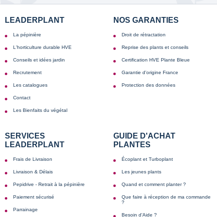
LEADERPLANT
NOS GARANTIES
La pépinière
Droit de rétractation
L'horticulture durable HVE
Reprise des plants et conseils
Conseils et idées jardin
Certification HVE Plante Bleue
Recrutement
Garantie d'origine France
Les catalogues
Protection des données
Contact
Les Bienfaits du végétal
SERVICES
GUIDE D'ACHAT
LEADERPLANT
PLANTES
Frais de Livraison
Écoplant et Turboplant
Livraison & Délais
Les jeunes plants
Pepidrive - Retrait à la pépinière
Quand et comment planter ?
Paiement sécurisé
Que faire à réception de ma commande
?
Parrainage
Besoin d'Aide ?