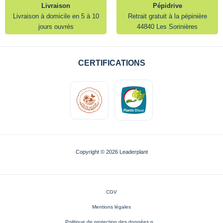
Livraison
Pépidrive
Livraison à domicile en 5 à 10
Retrait gratuit à la pépinière
jours ouvrés
44840 Les Sorinières
CERTIFICATIONS
Copyright © 2026 Leaderplant
CGV
Mentions légales
Politique de protection des données p...