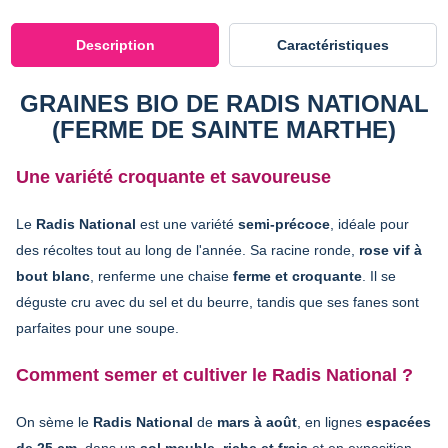
Description
Caractéristiques
GRAINES BIO DE RADIS NATIONAL
(FERME DE SAINTE MARTHE)
Une variété croquante et savoureuse
Le
Radis National
est une variété
semi-précoce
, idéale pour
des récoltes tout au long de l'année. Sa racine ronde,
rose vif à
bout blanc
, renferme une chaise
ferme et croquante
. Il se
déguste cru avec du sel et du beurre, tandis que ses fanes sont
parfaites pour une soupe.
Comment semer et cultiver le Radis National ?
On sème le
Radis National
de
mars à août
, en lignes
espacées
de 25 cm
, dans un
sol meuble, riche et frais
et en exposition