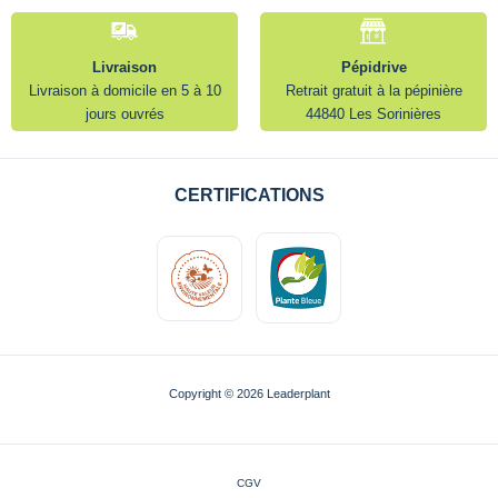
Livraison
Pépidrive
Livraison à domicile en 5 à 10
Retrait gratuit à la pépinière
jours ouvrés
44840 Les Sorinières
CERTIFICATIONS
Copyright © 2026 Leaderplant
CGV