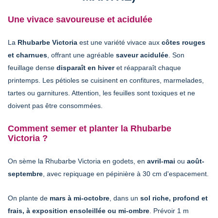
Une vivace savoureuse et acidulée
La
Rhubarbe Victoria
est une variété vivace aux
côtes rouges
et charnues
, offrant une agréable
saveur acidulée
. Son
feuillage dense
disparaît en hiver
et réapparaît chaque
printemps. Les pétioles se cuisinent en confitures, marmelades,
tartes ou garnitures. Attention, les feuilles sont toxiques et ne
doivent pas être consommées.
Comment semer et planter la Rhubarbe
Victoria ?
On sème la Rhubarbe Victoria en godets, en
avril-mai
ou
août-
septembre
, avec repiquage en pépinière à 30 cm d'espacement.
On plante de
mars à mi-octobre
, dans un
sol riche, profond et
frais, à exposition ensoleillée ou mi-ombre
. Prévoir 1 m