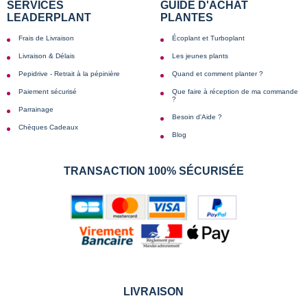
SERVICES
GUIDE D'ACHAT
LEADERPLANT
PLANTES
Frais de Livraison
Écoplant et Turboplant
Livraison & Délais
Les jeunes plants
Pepidrive - Retrait à la pépinière
Quand et comment planter ?
Paiement sécurisé
Que faire à réception de ma commande
?
Parrainage
Besoin d'Aide ?
Chèques Cadeaux
Blog
TRANSACTION 100% SÉCURISÉE
LIVRAISON