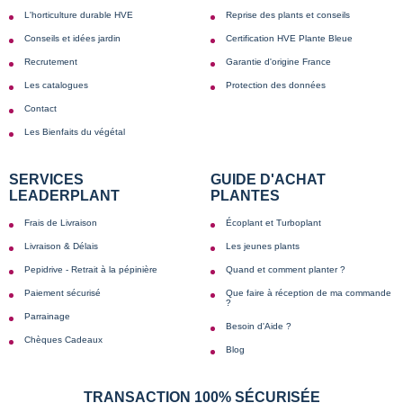
L'horticulture durable HVE
Reprise des plants et conseils
Conseils et idées jardin
Certification HVE Plante Bleue
Recrutement
Garantie d'origine France
Les catalogues
Protection des données
Contact
Les Bienfaits du végétal
SERVICES
GUIDE D'ACHAT
LEADERPLANT
PLANTES
Frais de Livraison
Écoplant et Turboplant
Livraison & Délais
Les jeunes plants
Pepidrive - Retrait à la pépinière
Quand et comment planter ?
Paiement sécurisé
Que faire à réception de ma commande
?
Parrainage
Besoin d'Aide ?
Chèques Cadeaux
Blog
TRANSACTION 100% SÉCURISÉE