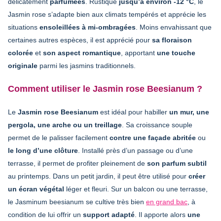
délicatement
parfumées
. Rustique
jusqu’à environ -12 °C
, le
Jasmin rose s’adapte bien aux climats tempérés et apprécie les
situations
ensoleillées à mi-ombragées
. Moins envahissant que
certaines autres espèces, il est apprécié pour
sa floraison
colorée
et
son aspect romantique
, apportant
une touche
originale
parmi les jasmins traditionnels.
Comment utiliser le Jasmin rose Beesianum ?
Le
Jasmin rose Beesianum
est idéal pour habiller
un mur, une
pergola, une arche ou un treillage
. Sa croissance souple
permet de le palisser facilement
contre une façade abritée
ou
le long d’une clôture
. Installé près d’un passage ou d’une
terrasse, il permet de profiter pleinement de
son parfum subtil
au printemps. Dans un petit jardin, il peut être utilisé pour
créer
un écran végétal
léger et fleuri. Sur un balcon ou une terrasse,
le Jasminum beesianum se cultive très bien
en grand bac
, à
condition de lui offrir un
support adapté
. Il apporte alors
une