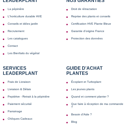
LEADERPLANT
NOS GARANTIES
La pépinière
Droit de rétractation
L'horticulture durable HVE
Reprise des plants et conseils
Conseils et idées jardin
Certification HVE Plante Bleue
Recrutement
Garantie d'origine France
Les catalogues
Protection des données
Contact
Les Bienfaits du végétal
SERVICES
GUIDE D'ACHAT
LEADERPLANT
PLANTES
Frais de Livraison
Écoplant et Turboplant
Livraison & Délais
Les jeunes plants
Pepidrive - Retrait à la pépinière
Quand et comment planter ?
Paiement sécurisé
Que faire à réception de ma commande
?
Parrainage
Besoin d'Aide ?
Chèques Cadeaux
Blog