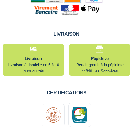
LIVRAISON
Livraison
Pépidrive
Livraison à domicile en 5 à 10
Retrait gratuit à la pépinière
jours ouvrés
44840 Les Sorinières
CERTIFICATIONS