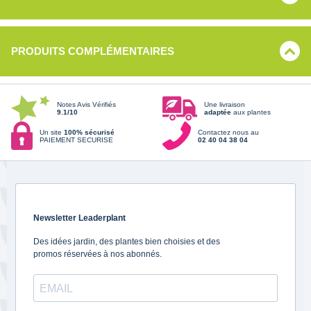
PRODUITS COMPLÉMENTAIRES
Notes Avis Vérifiés
Une livraison
9.1/10
adaptée
aux plantes
Un site
100% sécurisé
Contactez nous au
PAIEMENT SECURISE
02 40 04 38 04
Newsletter Leaderplant
Des idées jardin, des plantes bien choisies et des
promos réservées à nos abonnés.