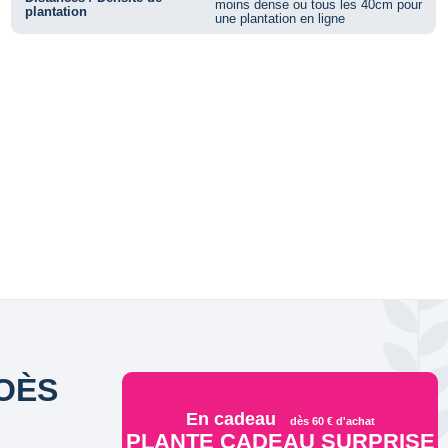
moins dense ou tous les 40cm pour
plantation
une plantation en ligne
LOÈS
En cadeau
dès 60 € d'achat
PLANTE CADEAU SURPRISE