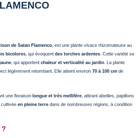
 FLAMENCO
tison de Satan Flamenco
, est une plante vivace rhizomateuse au
is bicolores
, qui évoquent
des torches ardentes
. Cette variété se
jaune
, qui apportent
chaleur et verticalité au jardin
. La plante
pect légèrement retombant. Elle atteint environ
70 à 100 cm
de
rant une floraison
longue et très mellifère
, attirant abeilles, papillons
e cultivée
en pleine terre
dans de nombreuses régions, à condition
 ?