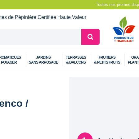
Toutes nos promos dispo
ntes de Pépinière
Certifiée Haute Valeur
ROMATIQUES
JARDINS
TERRASSES
FRUITIERS
GRA
POTAGER
SANS ARROSAGE
& BALCONS
& PETITS FRUITS
PLANT
enco /