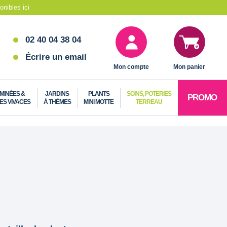
nibles ici
02 40 04 38 04
Écrire un email
Mon compte
Mon panier
MINÉES &
JARDINS
PLANTS
SOINS, POTERIES
PROMO
ES VIVACES
À THÈMES
MINI MOTTE
TERREAU