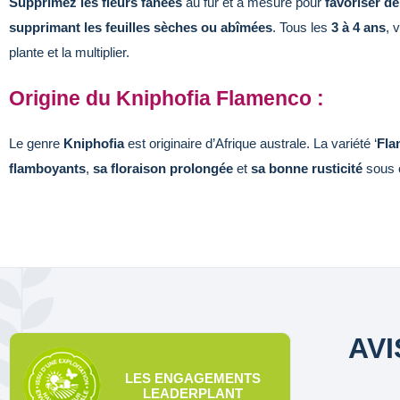
Supprimez les fleurs fanées
au fur et à mesure pour
favoriser d
supprimant les feuilles sèches ou abîmées
. Tous les
3 à 4 ans
, 
plante et la multiplier.
Origine du Kniphofia Flamenco :
Le genre
Kniphofia
est originaire d’Afrique australe. La variété ‘
Fla
flamboyants
,
sa floraison prolongée
et
sa bonne rusticité
sous 
AVI
LES ENGAGEMENTS
LEADERPLANT