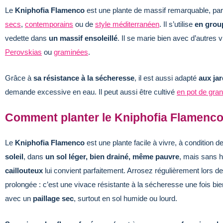
Le
Kniphofia Flamenco
est une plante de massif remarquable, par
secs
,
contemporains
ou de
style méditerranéen
. Il s’utilise
en grou
vedette dans
un massif ensoleillé
. Il se marie bien avec d’autre
Perovskias
ou
graminées
.
Grâce à
sa résistance à la sécheresse
, il est aussi adapté
aux jar
demande excessive en eau. Il peut aussi être cultivé
en pot de grand
Comment planter le Kniphofia Flamenco
Le
Kniphofia Flamenco
est une plante facile à vivre, à condition de
soleil
, dans
un sol léger, bien drainé, même pauvre
, mais sans 
caillouteux
lui convient parfaitement. Arrosez régulièrement lors d
prolongée : c’est une vivace résistante à la sécheresse une fois bien
avec un
paillage sec
, surtout en sol humide ou lourd.