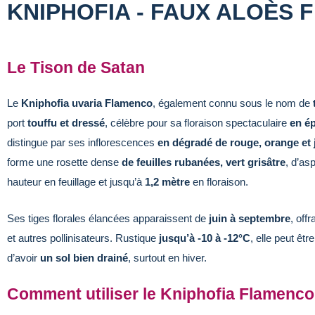
KNIPHOFIA - FAUX ALOÈS
Le Tison de Satan
Le
Kniphofia uvaria Flamenco
, également connu sous le nom de
port
touffu et dressé
, célèbre pour sa floraison spectaculaire
en ép
distingue par ses inflorescences
en dégradé de rouge, orange et 
forme une rosette dense
de feuilles rubanées, vert grisâtre
, d’as
hauteur en feuillage et jusqu’à
1,2 mètre
en floraison.
Ses tiges florales élancées apparaissent de
juin à septembre
, off
et autres pollinisateurs. Rustique
jusqu’à -10 à -12°C
, elle peut êtr
d’avoir
un sol bien drainé
, surtout en hiver.
Comment utiliser le Kniphofia Flamenco