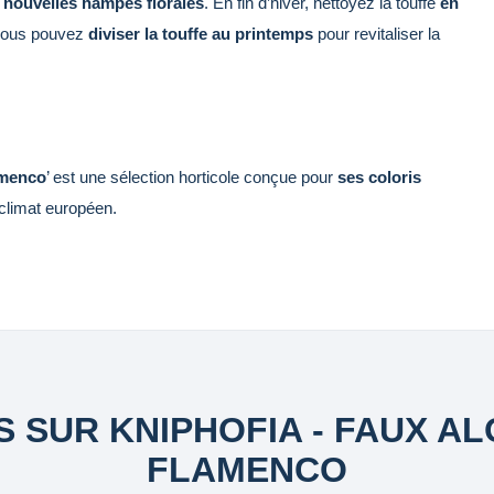
e nouvelles hampes florales
. En fin d’hiver, nettoyez la touffe
en
vous pouvez
diviser la touffe au printemps
pour revitaliser la
menco
’ est une sélection horticole conçue pour
ses coloris
climat européen.
S SUR KNIPHOFIA - FAUX A
FLAMENCO