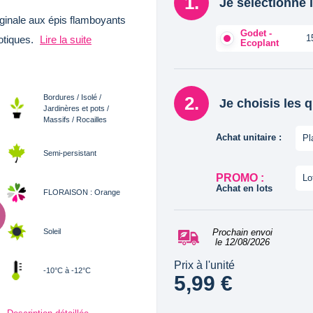
Je sélectionne l
iginale aux épis flamboyants
Godet -
1
xotiques.
Lire la suite
Ecoplant
Bordures / Isolé /
Je choisis les 
Jardinères et pots /
Massifs / Rocailles
Achat unitaire :
Pl
Semi-persistant
PROMO :
Lo
Achat en lots
FLORAISON : Orange
Soleil
Prochain envoi
le 12/08/2026
Prix à l'unité
-10°C à -12°C
5,99 €