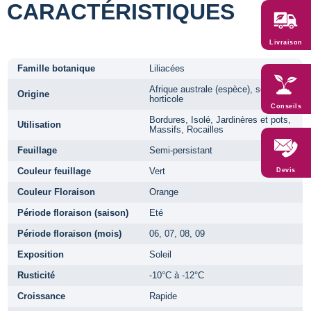
CARACTÉRISTIQUES
Livraison
Famille botanique
Liliacées
Afrique australe (espèce), sélection
Origine
horticole
Conseils
Bordures, Isolé, Jardinères et pots,
Utilisation
Massifs, Rocailles
Feuillage
Semi-persistant
Couleur feuillage
Vert
Devis
Couleur Floraison
Orange
Période floraison (saison)
Eté
Période floraison (mois)
06, 07, 08, 09
Exposition
Soleil
Rusticité
-10°C à -12°C
Croissance
Rapide