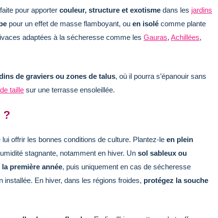
faite pour apporter
couleur, structure et exotisme
dans les
jardins
pe
pour un effet de masse flamboyant, ou
en isolé
comme plante
s vivaces adaptées à la sécheresse comme les
Gauras
,
Achillées
,
dins de graviers ou zones de talus
, où il pourra s’épanouir sans
e taille
sur une terrasse ensoleillée.
 ?
 lui offrir les bonnes conditions de culture. Plantez-le
en plein
humidité stagnante, notamment en hiver. Un
sol sableux ou
e
la première année
, puis uniquement en cas de sécheresse
 installée. En hiver, dans les régions froides,
protégez la souche