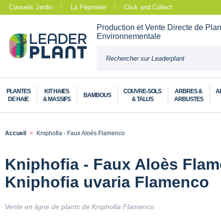
Conseils Jardin
La Pépinière
Click and Collect
Production et Vente Directe de Pla
Environnementale
PLANTES
KIT HAIES
COUVRE-SOLS
ARBRES &
A
BAMBOUS
DE HAIE
& MASSIFS
& TALUS
ARBUSTES
Accueil
Kniphofia - Faux Aloès Flamenco
Kniphofia - Faux Aloès Flam
Kniphofia uvaria Flamenco
Vente en ligne de plants de Kniphofia Flamenco