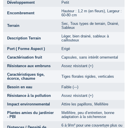
Développement
Petit
Hauteur : 1,2 m (en fleurs), Largeur :
Encombrement
60-80 cm
Sec, Tous types de terrain, Drainé,
Terrain
Sableux
Léger, bien drainé, sableux à
Description Terrain
caillouteux
Port ( Forme Aspect )
Erigé
Caractérisation fruit
Capsules, sans intérêt ornemental
Résistance aux embruns
Assez résistant (+)
Caractéristiques tige,
Tiges florales rigides, verticales
écorce, chaume
Besoin en eau
Faible (---)
Résistance à la pollution
Assez résistant (+)
Impact environnemental
Attire les papillons, Mellifère
Plantes amies du jardinier
Mellifère, peu d’entretien, bonne
- PBI
adaptation à la sécheresse
6 à 9/m² pour une couverture plus ou
Distances / Densité de