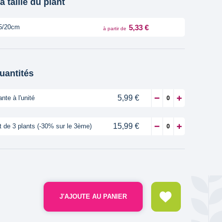
a taille du plant
5,33 €
5/20cm
à partir de
quantités
5,99 €
ante à l'unité
15,99 €
t de 3 plants (-30% sur le 3ème)
J'AJOUTE AU PANIER