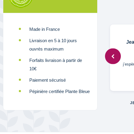
Made in France
Livraison en 5 à 10 jours
Anonymous,
12 juin 2022
Jea
ouvrés maximum
Forfaits livraison à partir de
Très bien.
j’espè
10€
Paiement sécurisé
Pépinière certifiée Plante Bleue
J