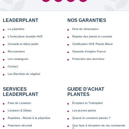
LEADERPLANT
NOS GARANTIES
La pépinière
Droit de rétractation
L'horticulture durable HVE
Reprise des plants et conseils
Conseils et idées jardin
Certification HVE Plante Bleue
Recrutement
Garantie d'origine France
Les catalogues
Protection des données
Contact
Les Bienfaits du végétal
SERVICES
GUIDE D'ACHAT
LEADERPLANT
PLANTES
Frais de Livraison
Écoplant et Turboplant
Livraison & Délais
Les jeunes plants
Pepidrive - Retrait à la pépinière
Quand et comment planter ?
Paiement sécurisé
Que faire à réception de ma commande
?