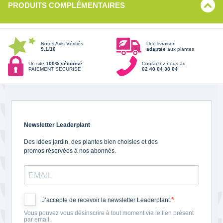
PRODUITS COMPLÉMENTAIRES
Notes Avis Vérifiés
Une livraison
9.1/10
adaptée
aux plantes
Un site
100% sécurisé
Contactez nous au
PAIEMENT SECURISE
02 40 04 38 04
Newsletter Leaderplant
Des idées jardin, des plantes bien choisies et des
promos réservées à nos abonnés.
J’accepte de recevoir la newsletter Leaderplant.
Vous pouvez vous désinscrire à tout moment via le lien présent
par email.