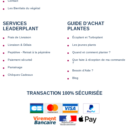
Contact
Les Bienfaits du végétal
SERVICES
GUIDE D'ACHAT
LEADERPLANT
PLANTES
Frais de Livraison
Écoplant et Turboplant
Livraison & Délais
Les jeunes plants
Pepidrive - Retrait à la pépinière
Quand et comment planter ?
Paiement sécurisé
Que faire à réception de ma commande
?
Parrainage
Besoin d'Aide ?
Chèques Cadeaux
Blog
TRANSACTION 100% SÉCURISÉE