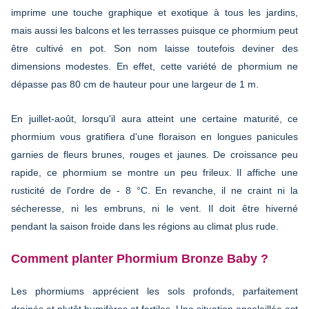
imprime une touche graphique et exotique à tous les jardins,
mais aussi les balcons et les terrasses puisque ce phormium peut
être cultivé en pot. Son nom laisse toutefois deviner des
dimensions modestes. En effet, cette variété de phormium ne
dépasse pas 80 cm de hauteur pour une largeur de 1 m.
En juillet-août, lorsqu'il aura atteint une certaine maturité, ce
phormium vous gratifiera d'une floraison en longues panicules
garnies de fleurs brunes, rouges et jaunes. De croissance peu
rapide, ce phormium se montre un peu frileux. Il affiche une
rusticité de l'ordre de - 8 °C. En revanche, il ne craint ni la
sécheresse, ni les embruns, ni le vent. Il doit être hiverné
pendant la saison froide dans les régions au climat plus rude.
Comment planter Phormium Bronze Baby ?
Les phormiums apprécient les sols profonds, parfaitement
drainés et plutôt humifères et fertiles. Une situation ensoleillée est