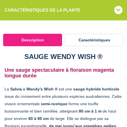
CARACTÉRISTIQUES DE LA PLANTE
Description
Caractéristiques
SAUGE WENDY WISH ®
Une sauge spectaculaire à floraison magenta
longue durée
La
Salvia x Wendy’s Wish ®
est une
sauge hybride horticole
issue du croisement entre plusieurs espèces australiennes. Cette
vivace ornementale
semi-rustique
forme une touffe
buissonnante et bien ramifiée, atteignant
80 cm à 1 m
de haut
pour environ
60 à 80 cm
de large. Elle se distingue par sa
floraison exceptionnelle,
de mai jusqu’aux premières gelées
,