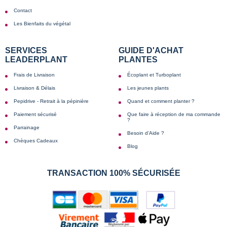
Contact
Les Bienfaits du végétal
SERVICES
GUIDE D'ACHAT
LEADERPLANT
PLANTES
Frais de Livraison
Écoplant et Turboplant
Livraison & Délais
Les jeunes plants
Pepidrive - Retrait à la pépinière
Quand et comment planter ?
Paiement sécurisé
Que faire à réception de ma commande
?
Parrainage
Besoin d'Aide ?
Chèques Cadeaux
Blog
TRANSACTION 100% SÉCURISÉE