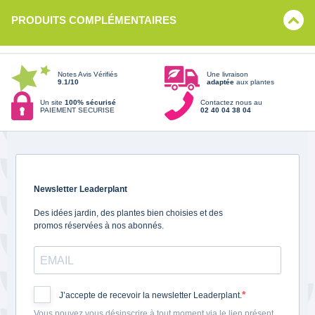
PRODUITS COMPLÉMENTAIRES
Notes Avis Vérifiés
Une livraison
9.1/10
adaptée
aux plantes
Un site
100% sécurisé
Contactez nous au
PAIEMENT SECURISE
02 40 04 38 04
Newsletter Leaderplant
Des idées jardin, des plantes bien choisies et des
promos réservées à nos abonnés.
J’accepte de recevoir la newsletter Leaderplant.
Vous pouvez vous désinscrire à tout moment via le lien présent