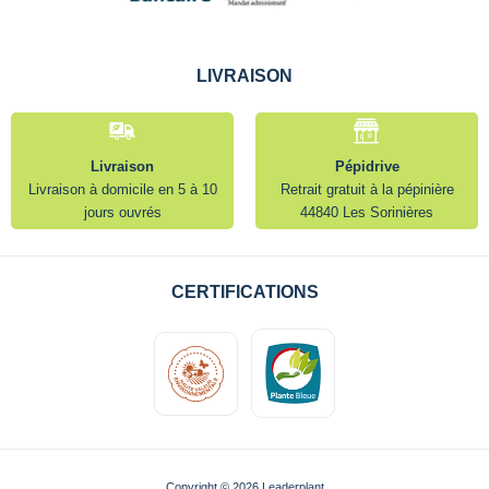
LIVRAISON
Livraison
Pépidrive
Livraison à domicile en 5 à 10
Retrait gratuit à la pépinière
jours ouvrés
44840 Les Sorinières
CERTIFICATIONS
Copyright © 2026 Leaderplant