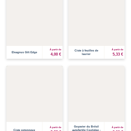
À partir de
À partir de
Ciste à feuilles de
Eleagnus Gilt Edge
4,00 €
5,33 €
laurier
Goyavier du Brésil
À partir de
À partir de
Ciste cotonneux
autofertile Coolidge -