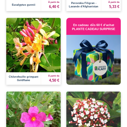
À partir de
À partir de
Perovskia Filigran -
Eucalyptus gunnii
6,40 €
5,33 €
Lavande d'Afghanistan
En cadeau
dès 60 € d'achat
PLANTE CADEAU SURPRISE
À partir de
Chèvrefeuille grimpant
4,50 €
Goldflame