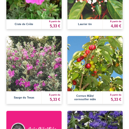
À partir de
À partir de
Ciste de Crète
Laurier tin
5,33 €
4,00 €
À partir de
À partir de
Cornus Mâle/
Sauge du Texas
5,33 €
5,33 €
cornouiller mâle