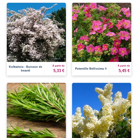
À partir de
À partir de
Kolkwitzia - Buisson de
Potentille Bellissima ®
5,33 €
5,45 €
beauté