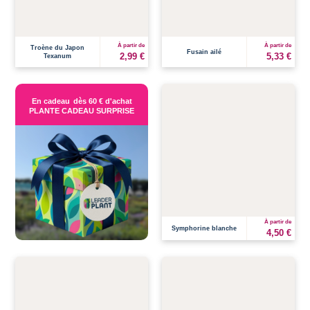
À partir de
À partir de
Troène du Japon
Fusain ailé
2,99 €
5,33 €
Texanum
En cadeau
dès 60 € d'achat
PLANTE CADEAU SURPRISE
À partir de
Symphorine blanche
4,50 €