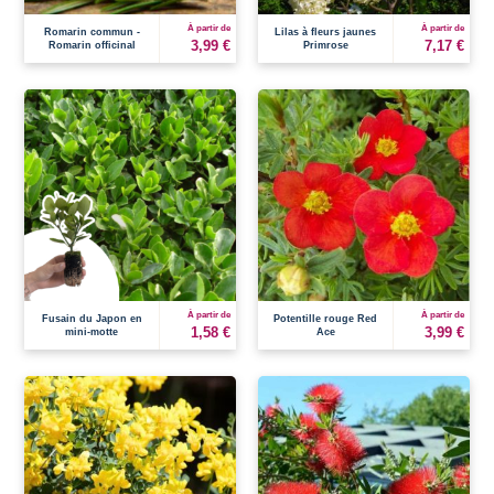
À partir de
À partir de
Romarin commun -
Lilas à fleurs jaunes
3,99 €
7,17 €
Romarin officinal
Primrose
À partir de
À partir de
Fusain du Japon en
Potentille rouge Red
1,58 €
3,99 €
mini-motte
Ace