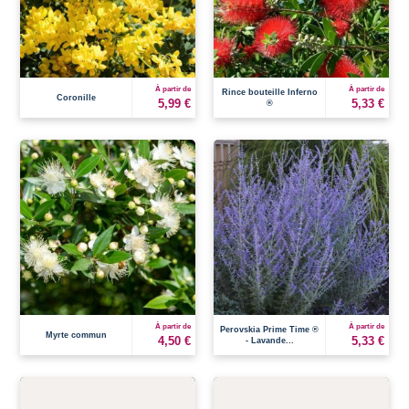
À partir de
À partir de
Rince bouteille Inferno
Coronille
5,99 €
5,33 €
®
À partir de
À partir de
Perovskia Prime Time ®
Myrte commun
4,50 €
5,33 €
- Lavande...