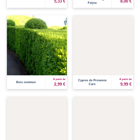
5,33 €
8,00 €
Feijoa
À partir de
À partir de
Cypres de Provence
Buis commun
2,99 €
9,99 €
Caro