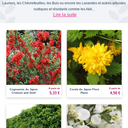
Lauriers, les Chèvrefeuilles, les Buis ou encore les Lavandes et autres arbustes
rustiques et résistants comme les Abé...
Lire la suite
À partir de
À partir de
Cognassier du Japon
Corete du Japon Flore
5,33 €
4,50 €
Crimson and Gold
Pleno