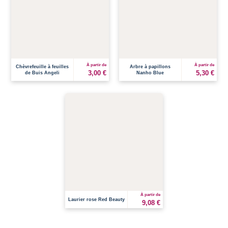
À partir de
À partir de
Chèvrefeuille à feuilles
Arbre à papillons
3,00 €
5,30 €
de Buis Angeli
Nanho Blue
À partir de
Laurier rose Red Beauty
9,08 €