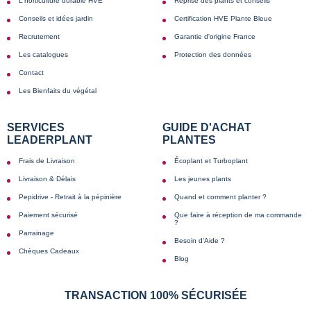
L'horticulture durable HVE
Reprise des plants et conseils
Conseils et idées jardin
Certification HVE Plante Bleue
Recrutement
Garantie d'origine France
Les catalogues
Protection des données
Contact
Les Bienfaits du végétal
SERVICES
GUIDE D'ACHAT
LEADERPLANT
PLANTES
Frais de Livraison
Écoplant et Turboplant
Livraison & Délais
Les jeunes plants
Pepidrive - Retrait à la pépinière
Quand et comment planter ?
Paiement sécurisé
Que faire à réception de ma commande
?
Parrainage
Besoin d'Aide ?
Chèques Cadeaux
Blog
TRANSACTION 100% SÉCURISÉE