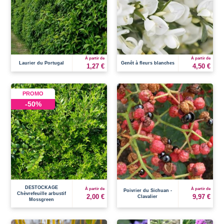
À partir de
À partir de
Laurier du Portugal
Genêt à fleurs blanches
1,27 €
4,50 €
PROMO
-50%
DESTOCKAGE
À partir de
À partir de
Poivrier du Sichuan -
Chèvrefeuille arbustif
2,00 €
9,97 €
Clavalier
Mossgreen