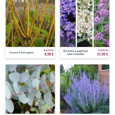
À partir de
À partir de
Kit Arbre à papillons
Cornus à bois jaune
4,99 €
17,99 €
nain 3 variétés