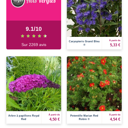
9.1
/
10
À partir de
Caryopteris Grand Bleu
Sur 2269 avis
5,33 €
®
À partir de
À partir de
Arbre à papillons Royal
Potentille Marian Red
4,50 €
4,54 €
Red
Robin ®