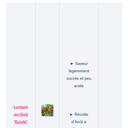
► Saveur
légèrement
sucrée et peu
acide
Lycium
ou Goji
► Récolte
'Gooki'
d'Août à