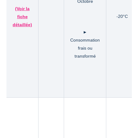
Octobre
(Voir la
-20°C
fiche
détaillée)
►
Consommation
frais ou
transformé