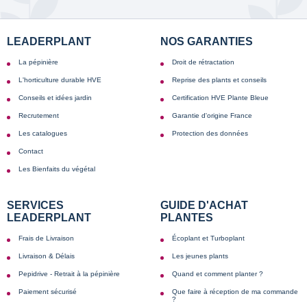
LEADERPLANT
NOS GARANTIES
La pépinière
Droit de rétractation
L'horticulture durable HVE
Reprise des plants et conseils
Conseils et idées jardin
Certification HVE Plante Bleue
Recrutement
Garantie d'origine France
Les catalogues
Protection des données
Contact
Les Bienfaits du végétal
SERVICES
GUIDE D'ACHAT
LEADERPLANT
PLANTES
Frais de Livraison
Écoplant et Turboplant
Livraison & Délais
Les jeunes plants
Pepidrive - Retrait à la pépinière
Quand et comment planter ?
Paiement sécurisé
Que faire à réception de ma commande
?