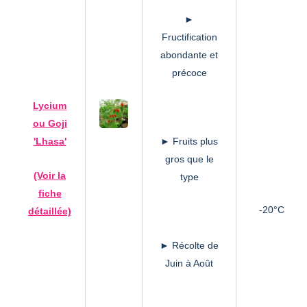
►
Fructification
abondante et
précoce
Lycium
ou Goji
'Lhas
a'
► Fruits plus
gros que le
(Voir la
type
fiche
-20°C
détaillée)
► Récolte de
Juin à Août