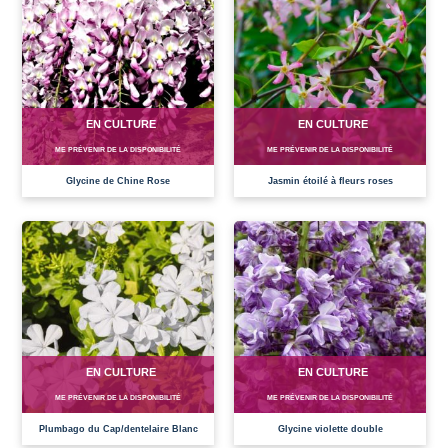
EN CULTURE
EN CULTURE
ME PRÉVENIR DE LA DISPONIBILITÉ
ME PRÉVENIR DE LA DISPONIBILITÉ
Glycine de Chine Rose
Jasmin étoilé à fleurs roses
EN CULTURE
EN CULTURE
ME PRÉVENIR DE LA DISPONIBILITÉ
ME PRÉVENIR DE LA DISPONIBILITÉ
Plumbago du Cap/dentelaire Blanc
Glycine violette double