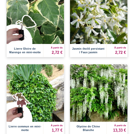
À partir de
À partir de
Lierre Gloire de
Jasmin étoilé persistant
2,72 €
2,72 €
Marengo en mini-motte
/ Faux jasmin
À partir de
À partir de
Lierre commun en mini-
Glycine de Chine
1,77 €
13,33 €
motte
Blanche