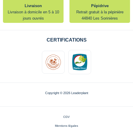
Livraison
Pépidrive
Livraison à domicile en 5 à 10
Retrait gratuit à la pépinière
jours ouvrés
44840 Les Sorinières
CERTIFICATIONS
Copyright © 2026 Leaderplant
CGV
Mentions légales