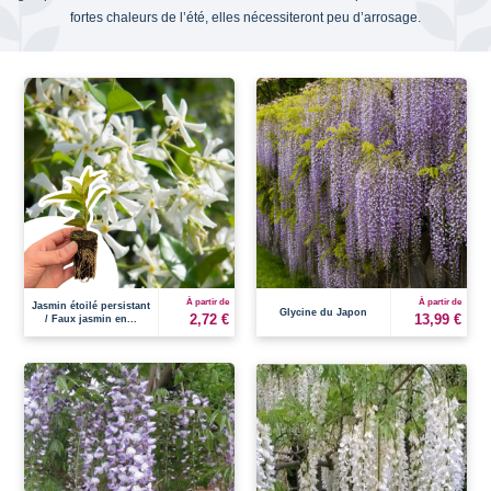
fortes chaleurs de l’été, elles nécessiteront peu d’arrosage.
À partir de
À partir de
Jasmin étoilé persistant
Glycine du Japon
2,72 €
13,99 €
/ Faux jasmin en...