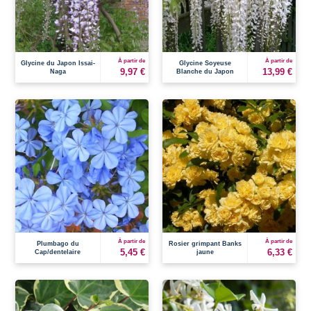
À partir de
À partir de
Glycine du Japon Issai-
Glycine Soyeuse
9,97 €
13,99 €
Naga
Blanche du Japon
À partir de
À partir de
Plumbago du
Rosier grimpant Banks
5,45 €
6,33 €
Cap/dentelaire
jaune