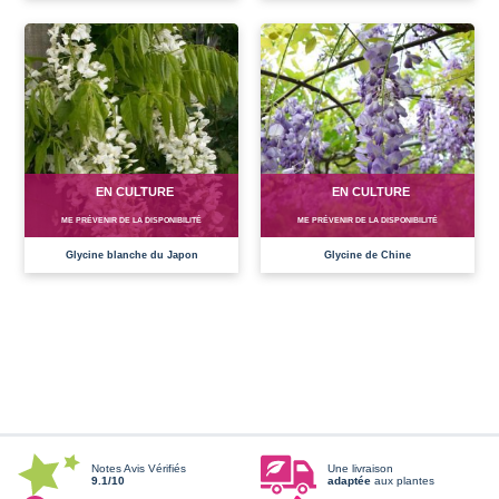
EN CULTURE
EN CULTURE
ME PRÉVENIR DE LA DISPONIBILITÉ
ME PRÉVENIR DE LA DISPONIBILITÉ
Glycine blanche du Japon
Glycine de Chine
Notes Avis Vérifiés
Une livraison
9.1/10
adaptée
aux plantes