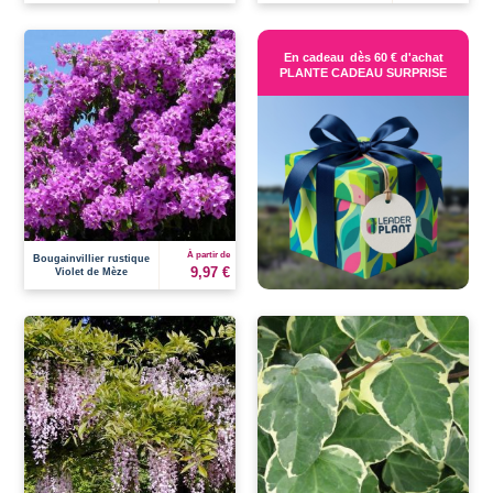
En cadeau
dès 60 € d'achat
PLANTE CADEAU SURPRISE
À partir de
Bougainvillier rustique
9,97 €
Violet de Mèze