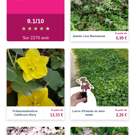
9.1
/
10
À partir de
Jasmin rose Beesianum
Sur 2270 avis
6,99 €
À partir de
À partir de
Frémontodendron
Lierre d'Irlande en mini-
13,33 €
2,26 €
California Glory
motte