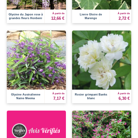
À partir de
À partir de
Glycine du Japon rose à
Lierre Gloire de
12,66 €
2,72 €
grandes fleurs Honbeni
Marengo
À partir de
À partir de
Glycine Australienne
Rosier grimpant Banks
7,17 €
6,30 €
Naine Meema
blanc