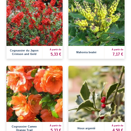
À partir de
À partir de
Cognassier du Japon
Mahonia bealei
5,33 €
7,17 €
Crimson and Gold
À partir de
À partir de
Cognassier Cameo
Houx argenté
5,33 €
4,50 €
Orange Trail