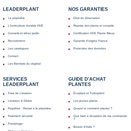
LEADERPLANT
NOS GARANTIES
La pépinière
Droit de rétractation
L'horticulture durable HVE
Reprise des plants et conseils
Conseils et idées jardin
Certification HVE Plante Bleue
Recrutement
Garantie d'origine France
Les catalogues
Protection des données
Contact
Les Bienfaits du végétal
SERVICES
GUIDE D'ACHAT
LEADERPLANT
PLANTES
Frais de Livraison
Écoplant et Turboplant
Livraison & Délais
Les jeunes plants
Pepidrive - Retrait à la pépinière
Quand et comment planter ?
Paiement sécurisé
Que faire à réception de ma commande
?
Parrainage
Besoin d'Aide ?