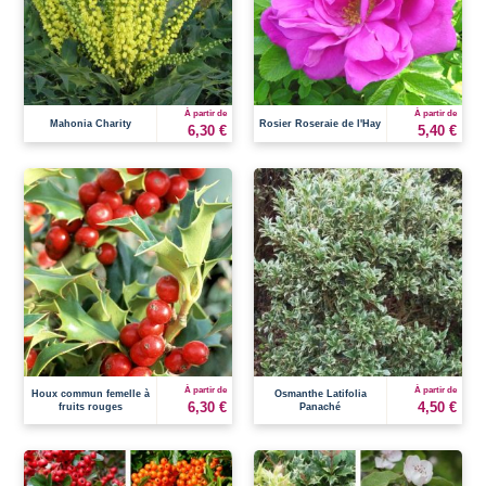
À partir de
À partir de
Mahonia Charity
Rosier Roseraie de l'Hay
6,30 €
5,40 €
À partir de
À partir de
Houx commun femelle à
Osmanthe Latifolia
6,30 €
4,50 €
fruits rouges
Panaché