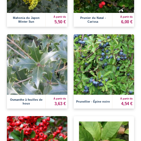
À partir de
À partir de
Mahonia du Japon
Prunier du Natal -
5,50 €
6,00 €
Winter Sun
Carissa
À partir de
À partir de
Osmanthe à feuilles de
Prunellier - Épine noire
3,63 €
4,54 €
houx