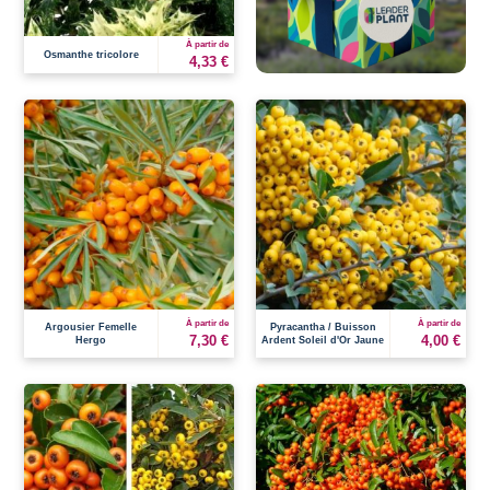
À partir de
Osmanthe tricolore
4,33 €
À partir de
À partir de
Argousier Femelle
Pyracantha / Buisson
7,30 €
4,00 €
Hergo
Ardent Soleil d'Or Jaune