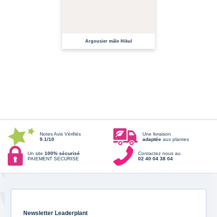
EN CULTURE
ME PRÉVENIR DE LA DISPONIBILITÉ
Argousier mâle Hikul
Notes Avis Vérifiés
Une livraison
9.1/10
adaptée
aux plantes
Un site
100% sécurisé
Contactez nous au
PAIEMENT SECURISE
02 40 04 38 04
Newsletter Leaderplant