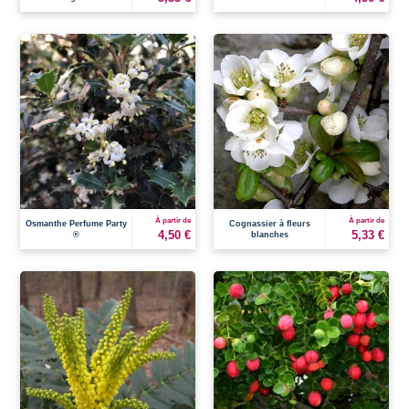
À partir de
À partir de
Osmanthe Perfume Party
Cognassier à fleurs
4,50 €
5,33 €
®
blanches