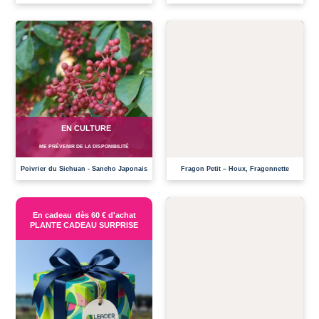
EN CULTURE
EN CULTURE
ME PRÉVENIR DE LA DISPONIBILITÉ
ME PRÉVENIR DE LA DISPONIBILITÉ
Poivrier du Sichuan - Sancho Japonais
Fragon Petit – Houx, Fragonnette
En cadeau
dès 60 € d'achat
PLANTE CADEAU SURPRISE
EN CULTURE