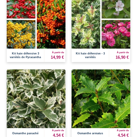
À partir de
À partir de
Kit haie défensive 3
Kit haie défensive - 3
14,99 €
16,90 €
variétés de Pyracantha
variétés
À partir de
À partir de
Osmanthe panaché
Osmanthe armatus
4,54 €
4,54 €