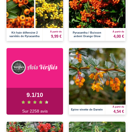
À partir de
À partir de
Kit haie défensive 2
Pyracantha / Buisson
9,99 €
4,00 €
variétés de Pyracantha
ardent Orange Glow
9.1
/
10
À partir de
Epine vinette de Darwin
Sur 2258 avis
4,54 €