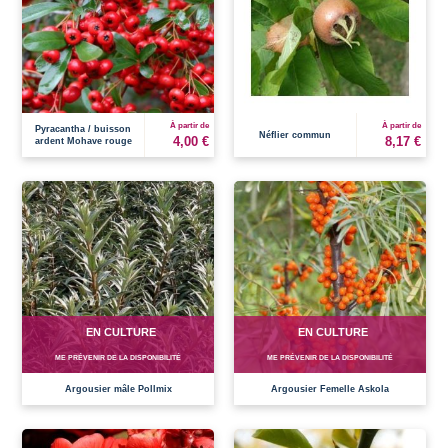
À partir de
À partir de
Pyracantha / buisson
Néflier commun
4,00 €
8,17 €
ardent Mohave rouge
EN CULTURE
EN CULTURE
ME PRÉVENIR DE LA DISPONIBILITÉ
ME PRÉVENIR DE LA DISPONIBILITÉ
Argousier mâle Pollmix
Argousier Femelle Askola