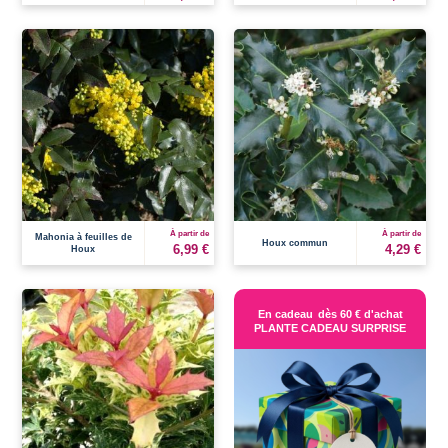
À partir de
À partir de
Mahonia à feuilles de
Houx commun
6,99 €
4,29 €
Houx
En cadeau
dès 60 € d'achat
PLANTE CADEAU SURPRISE